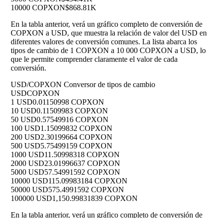
10000 COPXON
$868.81K
En la tabla anterior, verá un gráfico completo de conversión de
COPXON a USD, que muestra la relación de valor del USD en
diferentes valores de conversión comunes. La lista abarca los
tipos de cambio de 1 COPXON a 10 000 COPXON a USD, lo
que le permite comprender claramente el valor de cada
conversión.
USD/COPXON Conversor de tipos de cambio
USD
COPXON
1 USD
0.01150998 COPXON
10 USD
0.11509983 COPXON
50 USD
0.57549916 COPXON
100 USD
1.15099832 COPXON
200 USD
2.30199664 COPXON
500 USD
5.75499159 COPXON
1000 USD
11.50998318 COPXON
2000 USD
23.01996637 COPXON
5000 USD
57.54991592 COPXON
10000 USD
115.09983184 COPXON
50000 USD
575.4991592 COPXON
100000 USD
1,150.99831839 COPXON
En la tabla anterior, verá un gráfico completo de conversión de