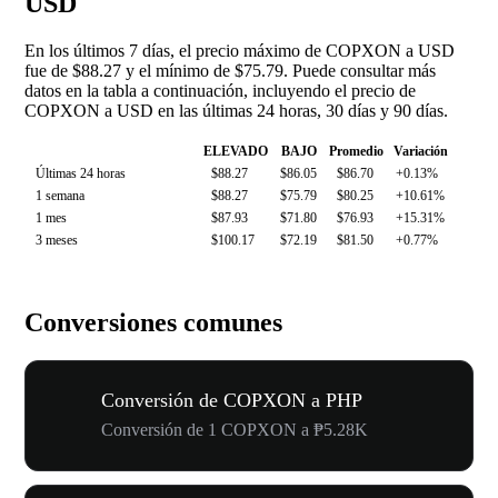
USD
En los últimos 7 días, el precio máximo de COPXON a USD
fue de $88.27 y el mínimo de $75.79. Puede consultar más
datos en la tabla a continuación, incluyendo el precio de
COPXON a USD en las últimas 24 horas, 30 días y 90 días.
ELEVADO
BAJO
Promedio
Variación
Últimas 24 horas
$88.27
$86.05
$86.70
+0.13%
1 semana
$88.27
$75.79
$80.25
+10.61%
1 mes
$87.93
$71.80
$76.93
+15.31%
3 meses
$100.17
$72.19
$81.50
+0.77%
Conversiones comunes
Conversión de COPXON a PHP
Conversión de 1 COPXON a ₱5.28K