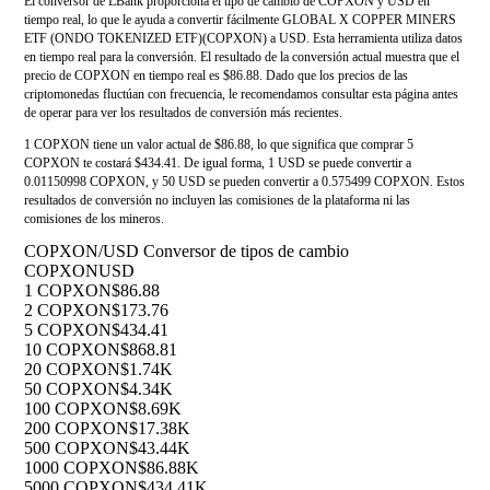
El conversor de LBank proporciona el tipo de cambio de COPXON y USD en
tiempo real, lo que le ayuda a convertir fácilmente GLOBAL X COPPER MINERS
ETF (ONDO TOKENIZED ETF)(COPXON) a USD. Esta herramienta utiliza datos
en tiempo real para la conversión. El resultado de la conversión actual muestra que el
precio de COPXON en tiempo real es $86.88. Dado que los precios de las
criptomonedas fluctúan con frecuencia, le recomendamos consultar esta página antes
de operar para ver los resultados de conversión más recientes.
1 COPXON tiene un valor actual de $86.88, lo que significa que comprar 5
COPXON te costará $434.41. De igual forma, 1 USD se puede convertir a
0.01150998 COPXON, y 50 USD se pueden convertir a 0.575499 COPXON. Estos
resultados de conversión no incluyen las comisiones de la plataforma ni las
comisiones de los mineros.
COPXON/USD Conversor de tipos de cambio
COPXON
USD
1 COPXON
$86.88
2 COPXON
$173.76
5 COPXON
$434.41
10 COPXON
$868.81
20 COPXON
$1.74K
50 COPXON
$4.34K
100 COPXON
$8.69K
200 COPXON
$17.38K
500 COPXON
$43.44K
1000 COPXON
$86.88K
5000 COPXON
$434.41K