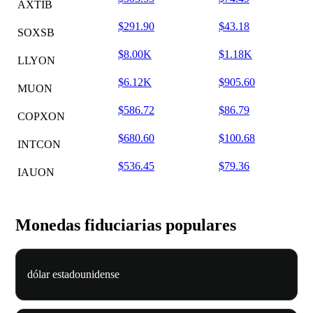
AXTIB
$291.90
$43.18
SOXSB
$8.00K
$1.18K
LLYON
$6.12K
$905.60
MUON
$586.72
$86.79
COPXON
$680.60
$100.68
INTCON
$536.45
$79.36
IAUON
Monedas fiduciarias populares
dólar estadounidense