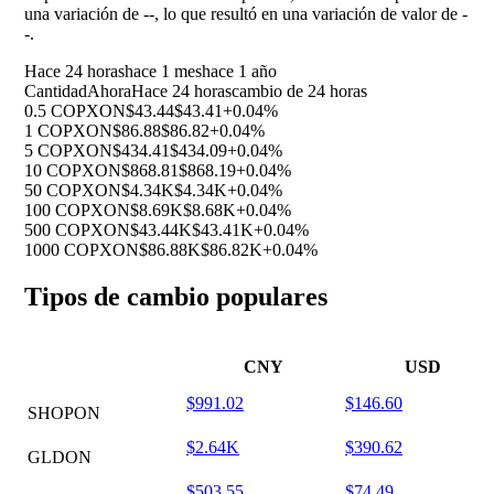
una variación de
--
, lo que resultó en una variación de valor de
-
-
.
Hace 24 horas
hace 1 mes
hace 1 año
Cantidad
Ahora
Hace 24 horas
cambio de 24 horas
0.5 COPXON
$43.44
$43.41
+0.04%
1 COPXON
$86.88
$86.82
+0.04%
5 COPXON
$434.41
$434.09
+0.04%
10 COPXON
$868.81
$868.19
+0.04%
50 COPXON
$4.34K
$4.34K
+0.04%
100 COPXON
$8.69K
$8.68K
+0.04%
500 COPXON
$43.44K
$43.41K
+0.04%
1000 COPXON
$86.88K
$86.82K
+0.04%
Tipos de cambio populares
CNY
USD
$991.02
$146.60
SHOPON
$2.64K
$390.62
GLDON
$503.55
$74.49