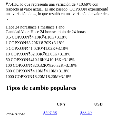
₹7.41K, lo que representa una variación de
+10.69%
con
respecto al valor actual. El año pasado, COPXON experimentó
una variación de
--
, lo que resultó en una variación de valor de
-
-
.
Hace 24 horas
hace 1 mes
hace 1 año
Cantidad
Ahora
Hace 24 horas
cambio de 24 horas
0.5 COPXON
₹4.10K
₹4.10K
+3.18%
1 COPXON
₹8.20K
₹8.20K
+3.18%
5 COPXON
₹41.02K
₹41.02K
+3.18%
10 COPXON
₹82.03K
₹82.03K
+3.18%
50 COPXON
₹410.16K
₹410.16K
+3.18%
100 COPXON
₹820.32K
₹820.32K
+3.18%
500 COPXON
₹4.10M
₹4.10M
+3.18%
1000 COPXON
₹8.20M
₹8.20M
+3.18%
Tipos de cambio populares
CNY
USD
$597.58
$88.40
CRWVON