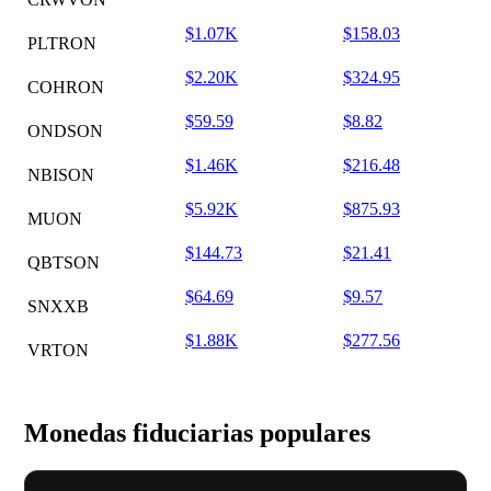
$1.07K
$158.03
PLTRON
$2.20K
$324.95
COHRON
$59.59
$8.82
ONDSON
$1.46K
$216.48
NBISON
$5.92K
$875.93
MUON
$144.73
$21.41
QBTSON
$64.69
$9.57
SNXXB
$1.88K
$277.56
VRTON
Monedas fiduciarias populares