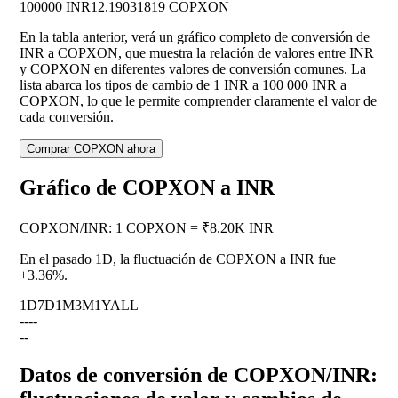
100000 INR
12.19031819 COPXON
En la tabla anterior, verá un gráfico completo de conversión de
INR a COPXON, que muestra la relación de valores entre INR
y COPXON en diferentes valores de conversión comunes. La
lista abarca los tipos de cambio de 1 INR a 100 000 INR a
COPXON, lo que le permite comprender claramente el valor de
cada conversión.
Comprar COPXON ahora
Gráfico de COPXON a INR
COPXON
/
INR
:
1 COPXON = ₹8.20K INR
En el pasado 1D, la fluctuación de COPXON a INR fue
+3.36%
.
1D
7D
1M
3M
1Y
ALL
--
--
--
Datos de conversión de COPXON/INR: