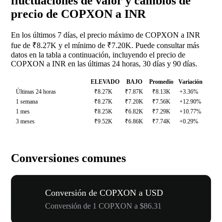
fluctuaciones de valor y cambios de
precio de COPXON a INR
En los últimos 7 días, el precio máximo de COPXON a INR
fue de ₹8.27K y el mínimo de ₹7.20K. Puede consultar más
datos en la tabla a continuación, incluyendo el precio de
COPXON a INR en las últimas 24 horas, 30 días y 90 días.
ELEVADO
BAJO
Promedio
Variación
Últimas 24 horas
₹8.27K
₹7.87K
₹8.13K
+3.36%
1 semana
₹8.27K
₹7.20K
₹7.56K
+12.90%
1 mes
₹8.25K
₹6.82K
₹7.29K
+10.77%
3 meses
₹9.52K
₹6.86K
₹7.74K
+0.29%
Conversiones comunes
Conversión de COPXON a USD
Conversión de 1 COPXON a $86.31