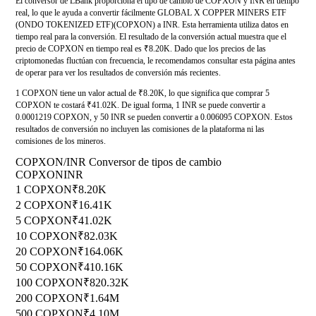
El conversor de LBank proporciona el tipo de cambio de COPXON y INR en tiempo
real, lo que le ayuda a convertir fácilmente GLOBAL X COPPER MINERS ETF
(ONDO TOKENIZED ETF)(COPXON) a INR. Esta herramienta utiliza datos en
tiempo real para la conversión. El resultado de la conversión actual muestra que el
precio de COPXON en tiempo real es ₹8.20K. Dado que los precios de las
criptomonedas fluctúan con frecuencia, le recomendamos consultar esta página antes
de operar para ver los resultados de conversión más recientes.
1 COPXON tiene un valor actual de ₹8.20K, lo que significa que comprar 5
COPXON te costará ₹41.02K. De igual forma, 1 INR se puede convertir a
0.0001219 COPXON, y 50 INR se pueden convertir a 0.006095 COPXON. Estos
resultados de conversión no incluyen las comisiones de la plataforma ni las
comisiones de los mineros.
COPXON/INR Conversor de tipos de cambio
COPXON
INR
1 COPXON
₹8.20K
2 COPXON
₹16.41K
5 COPXON
₹41.02K
10 COPXON
₹82.03K
20 COPXON
₹164.06K
50 COPXON
₹410.16K
100 COPXON
₹820.32K
200 COPXON
₹1.64M
500 COPXON
₹4.10M