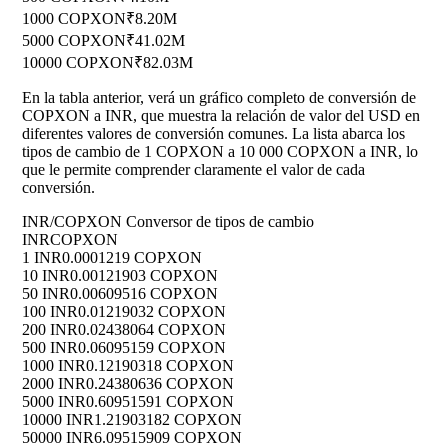
1000 COPXON
₹8.20M
5000 COPXON
₹41.02M
10000 COPXON
₹82.03M
En la tabla anterior, verá un gráfico completo de conversión de
COPXON a INR, que muestra la relación de valor del USD en
diferentes valores de conversión comunes. La lista abarca los
tipos de cambio de 1 COPXON a 10 000 COPXON a INR, lo
que le permite comprender claramente el valor de cada
conversión.
INR/COPXON Conversor de tipos de cambio
INR
COPXON
1 INR
0.0001219 COPXON
10 INR
0.00121903 COPXON
50 INR
0.00609516 COPXON
100 INR
0.01219032 COPXON
200 INR
0.02438064 COPXON
500 INR
0.06095159 COPXON
1000 INR
0.12190318 COPXON
2000 INR
0.24380636 COPXON
5000 INR
0.60951591 COPXON
10000 INR
1.21903182 COPXON
50000 INR
6.09515909 COPXON