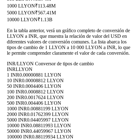
1000 LLYON
₹113.48M
5000 LLYON
₹567.41M
10000 LLYON
₹1.13B
En la tabla anterior, verá un gráfico completo de conversión de
LLYON a INR, que muestra la relación de valor del USD en
diferentes valores de conversión comunes. La lista abarca los
tipos de cambio de 1 LLYON a 10 000 LLYON a INR, lo que
le permite comprender claramente el valor de cada conversión.
INR/LLYON Conversor de tipos de cambio
INR
LLYON
1 INR
0.00000881 LLYON
10 INR
0.00008812 LLYON
50 INR
0.0004406 LLYON
100 INR
0.0008812 LLYON
200 INR
0.0017624 LLYON
500 INR
0.004406 LLYON
1000 INR
0.00881199 LLYON
2000 INR
0.01762399 LLYON
5000 INR
0.04405997 LLYON
10000 INR
0.08811993 LLYON
50000 INR
0.44059967 LLYON
100000 INR
0.88119934 LLYON