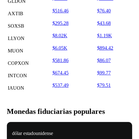
GLDON
$516.46
$76.40
AXTIB
$295.28
$43.68
SOXSB
$8.02K
$1.19K
LLYON
$6.05K
$894.42
MUON
$581.86
$86.07
COPXON
$674.45
$99.77
INTCON
$537.49
$79.51
IAUON
Monedas fiduciarias populares
dólar estadounidense