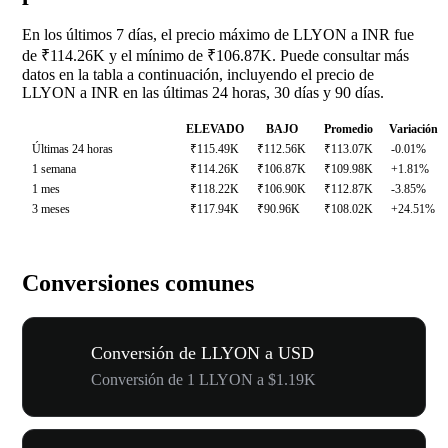
En los últimos 7 días, el precio máximo de LLYON a INR fue
de ₹114.26K y el mínimo de ₹106.87K. Puede consultar más
datos en la tabla a continuación, incluyendo el precio de
LLYON a INR en las últimas 24 horas, 30 días y 90 días.
ELEVADO
BAJO
Promedio
Variación
Últimas 24 horas
₹115.49K
₹112.56K
₹113.07K
-0.01%
1 semana
₹114.26K
₹106.87K
₹109.98K
+1.81%
1 mes
₹118.22K
₹106.90K
₹112.87K
-3.85%
3 meses
₹117.94K
₹90.96K
₹108.02K
+24.51%
Conversiones comunes
Conversión de LLYON a USD
Conversión de 1 LLYON a $1.19K