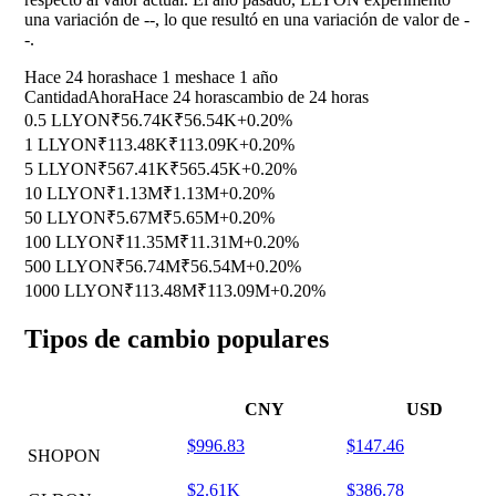
una variación de
--
, lo que resultó en una variación de valor de
-
-
.
Hace 24 horas
hace 1 mes
hace 1 año
Cantidad
Ahora
Hace 24 horas
cambio de 24 horas
0.5 LLYON
₹56.74K
₹56.54K
+0.20%
1 LLYON
₹113.48K
₹113.09K
+0.20%
5 LLYON
₹567.41K
₹565.45K
+0.20%
10 LLYON
₹1.13M
₹1.13M
+0.20%
50 LLYON
₹5.67M
₹5.65M
+0.20%
100 LLYON
₹11.35M
₹11.31M
+0.20%
500 LLYON
₹56.74M
₹56.54M
+0.20%
1000 LLYON
₹113.48M
₹113.09M
+0.20%
Tipos de cambio populares
CNY
USD
$996.83
$147.46
SHOPON
$2.61K
$386.78