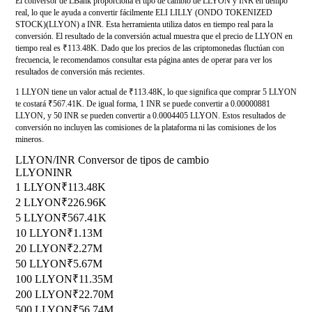
El conversor de LBank proporciona el tipo de cambio de LLYON y INR en tiempo
real, lo que le ayuda a convertir fácilmente ELI LILLY (ONDO TOKENIZED
STOCK)(LLYON) a INR. Esta herramienta utiliza datos en tiempo real para la
conversión. El resultado de la conversión actual muestra que el precio de LLYON en
tiempo real es ₹113.48K. Dado que los precios de las criptomonedas fluctúan con
frecuencia, le recomendamos consultar esta página antes de operar para ver los
resultados de conversión más recientes.
1 LLYON tiene un valor actual de ₹113.48K, lo que significa que comprar 5 LLYON
te costará ₹567.41K. De igual forma, 1 INR se puede convertir a 0.00000881
LLYON, y 50 INR se pueden convertir a 0.0004405 LLYON. Estos resultados de
conversión no incluyen las comisiones de la plataforma ni las comisiones de los
mineros.
LLYON/INR Conversor de tipos de cambio
LLYON
INR
1 LLYON
₹113.48K
2 LLYON
₹226.96K
5 LLYON
₹567.41K
10 LLYON
₹1.13M
20 LLYON
₹2.27M
50 LLYON
₹5.67M
100 LLYON
₹11.35M
200 LLYON
₹22.70M
500 LLYON
₹56.74M