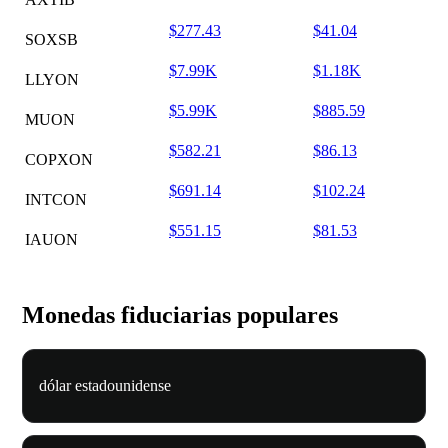
$277.43
$41.04
SOXSB
$7.99K
$1.18K
LLYON
$5.99K
$885.59
MUON
$582.21
$86.13
COPXON
$691.14
$102.24
INTCON
$551.15
$81.53
IAUON
Monedas fiduciarias populares
dólar estadounidense