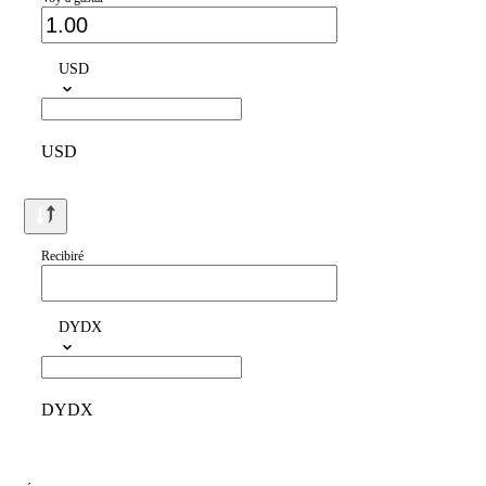
USD
USD
Recibiré
DYDX
DYDX