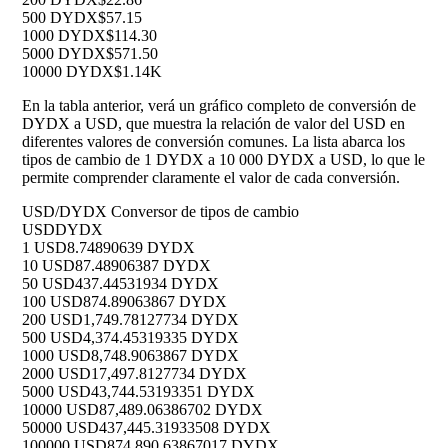
500 DYDX
$57.15
1000 DYDX
$114.30
5000 DYDX
$571.50
10000 DYDX
$1.14K
En la tabla anterior, verá un gráfico completo de conversión de
DYDX a USD, que muestra la relación de valor del USD en
diferentes valores de conversión comunes. La lista abarca los
tipos de cambio de 1 DYDX a 10 000 DYDX a USD, lo que le
permite comprender claramente el valor de cada conversión.
USD/DYDX Conversor de tipos de cambio
USD
DYDX
1 USD
8.74890639 DYDX
10 USD
87.48906387 DYDX
50 USD
437.44531934 DYDX
100 USD
874.89063867 DYDX
200 USD
1,749.78127734 DYDX
500 USD
4,374.45319335 DYDX
1000 USD
8,748.9063867 DYDX
2000 USD
17,497.8127734 DYDX
5000 USD
43,744.53193351 DYDX
10000 USD
87,489.06386702 DYDX
50000 USD
437,445.31933508 DYDX
100000 USD
874,890.63867017 DYDX