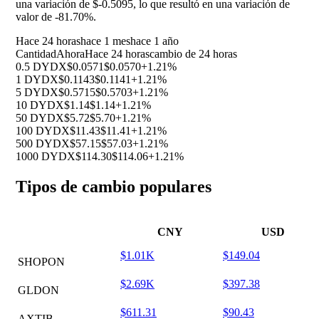
una variación de $-0.5095, lo que resultó en una variación de
valor de
-81.70%
.
Hace 24 horas
hace 1 mes
hace 1 año
Cantidad
Ahora
Hace 24 horas
cambio de 24 horas
0.5 DYDX
$0.0571
$0.0570
+1.21%
1 DYDX
$0.1143
$0.1141
+1.21%
5 DYDX
$0.5715
$0.5703
+1.21%
10 DYDX
$1.14
$1.14
+1.21%
50 DYDX
$5.72
$5.70
+1.21%
100 DYDX
$11.43
$11.41
+1.21%
500 DYDX
$57.15
$57.03
+1.21%
1000 DYDX
$114.30
$114.06
+1.21%
Tipos de cambio populares
CNY
USD
$1.01K
$149.04
SHOPON
$2.69K
$397.38
GLDON
$611.31
$90.43
AXTIB