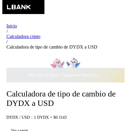
Inicio
/
Calculadora cripto
/
Calculadora de tipo de cambio de DYDX a USD
Más Allá del Hielo, Lleguemos Más Lejos Juntos ·
$500.000
c
Calculadora de tipo de cambio de
DYDX a USD
DYDX / USD：1 DYDX = $0.1143
Voy a gastar