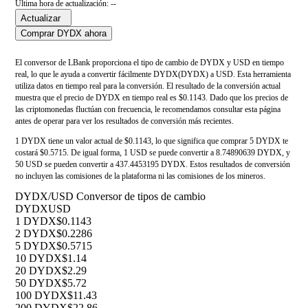
Última hora de actualización: --
Actualizar
Comprar DYDX ahora
El conversor de LBank proporciona el tipo de cambio de DYDX y USD en tiempo
real, lo que le ayuda a convertir fácilmente DYDX(DYDX) a USD. Esta herramienta
utiliza datos en tiempo real para la conversión. El resultado de la conversión actual
muestra que el precio de DYDX en tiempo real es $0.1143. Dado que los precios de
las criptomonedas fluctúan con frecuencia, le recomendamos consultar esta página
antes de operar para ver los resultados de conversión más recientes.
1 DYDX tiene un valor actual de $0.1143, lo que significa que comprar 5 DYDX te
costará $0.5715. De igual forma, 1 USD se puede convertir a 8.74890639 DYDX, y
50 USD se pueden convertir a 437.4453195 DYDX. Estos resultados de conversión
no incluyen las comisiones de la plataforma ni las comisiones de los mineros.
DYDX/USD Conversor de tipos de cambio
DYDX
USD
1 DYDX
$0.1143
2 DYDX
$0.2286
5 DYDX
$0.5715
10 DYDX
$1.14
20 DYDX
$2.29
50 DYDX
$5.72
100 DYDX
$11.43
200 DYDX
$22.86