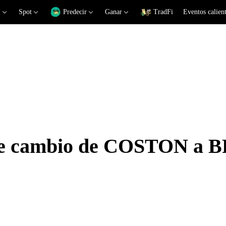
Spot
Predecir
Ganar
TradFi
Eventos calien
 de cambio de COSTON a 