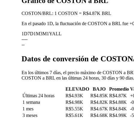
Gráfico de COSTON a BRL
COSTON
/
BRL
:
1 COSTON = R$4.87K BRL
En el pasado 1D, la fluctuación de COSTON a BRL fue
+
1D
7D
1M
3M
1Y
ALL
--
--
--
Datos de conversión de COSTON/
En los últimos 7 días, el precio máximo de COSTON a BRL 
COSTON a BRL en las últimas 24 horas, 30 días y 90 días
ELEVADO
BAJO
Promedio
V
Últimas 24 horas
R$4.93K
R$4.85K
R$4.87K
+
1 semana
R$4.98K
R$4.82K
R$4.88K
-
1 mes
R$5.55K
R$4.67K
R$4.84K
-
3 meses
R$5.61K
R$4.68K
R$4.99K
-