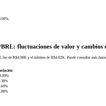
0.09%
.
BRL: fluctuaciones de valor y cambio
fue de R$4.98K y el mínimo de R$4.82K. Puede consultar más datos en
.
ariación
0.09%
0.38%
0.60%
5.88%