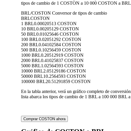
tipos de cambio de 1 COSTON a 10 000 COSTON a BRL, lo 
BRL/COSTON Conversor de tipos de cambio
BRL
COSTON
1 BRL
0.00020513 COSTON
10 BRL
0.00205129 COSTON
50 BRL
0.01025646 COSTON
100 BRL
0.02051292 COSTON
200 BRL
0.04102584 COSTON
500 BRL
0.10256459 COSTON
1000 BRL
0.20512919 COSTON
2000 BRL
0.41025837 COSTON
5000 BRL
1.02564593 COSTON
10000 BRL
2.05129186 COSTON
50000 BRL
10.2564593 COSTON
100000 BRL
20.51291859 COSTON
En la tabla anterior, verá un gráfico completo de conver
lista abarca los tipos de cambio de 1 BRL a 100 000 BRL 
Comprar COSTON ahora