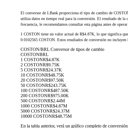
El conversor de LBank proporciona el tipo de cambio de COS
utiliza datos en tiempo real para la conversión. El resultado de 
frecuencia, le recomendamos consultar esta página antes de operar 
1 COSTON tiene un valor actual de R$4.87K, lo que significa q
0.0102565 COSTON. Estos resultados de conversión no incluyen la
COSTON/BRL Conversor de tipos de cambio
COSTON
BRL
1 COSTON
R$4.87K
2 COSTON
R$9.75K
5 COSTON
R$24.37K
10 COSTON
R$48.75K
20 COSTON
R$97.50K
50 COSTON
R$243.75K
100 COSTON
R$487.50K
200 COSTON
R$975.00K
500 COSTON
R$2.44M
1000 COSTON
R$4.87M
5000 COSTON
R$24.37M
10000 COSTON
R$48.75M
En la tabla anterior, verá un gráfico completo de conversi