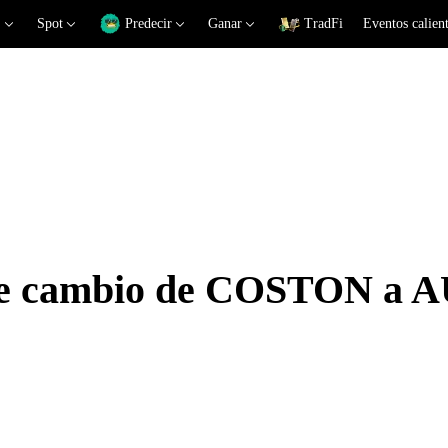
Spot
Predecir
Ganar
TradFi
Eventos calien
 de cambio de COSTON a 