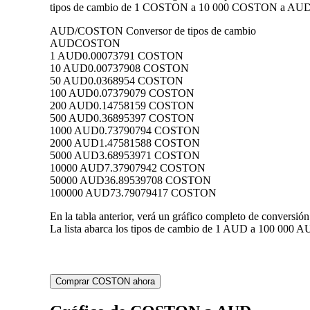
tipos de cambio de 1 COSTON a 10 000 COSTON a AUD, lo 
AUD/COSTON Conversor de tipos de cambio
AUD
COSTON
1 AUD
0.00073791 COSTON
10 AUD
0.00737908 COSTON
50 AUD
0.0368954 COSTON
100 AUD
0.07379079 COSTON
200 AUD
0.14758159 COSTON
500 AUD
0.36895397 COSTON
1000 AUD
0.73790794 COSTON
2000 AUD
1.47581588 COSTON
5000 AUD
3.68953971 COSTON
10000 AUD
7.37907942 COSTON
50000 AUD
36.89539708 COSTON
100000 AUD
73.79079417 COSTON
En la tabla anterior, verá un gráfico completo de conver
La lista abarca los tipos de cambio de 1 AUD a 100 000 A
Comprar COSTON ahora