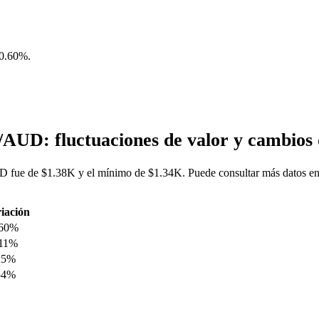
0.60%
.
AUD: fluctuaciones de valor y cambio
 fue de $1.38K y el mínimo de $1.34K. Puede consultar más datos en 
iación
.60%
.11%
25%
54%