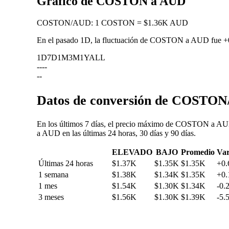
Gráfico de COSTON a AUD
COSTON
/
AUD
:
1 COSTON = $1.36K AUD
En el pasado 1D, la fluctuación de COSTON a AUD fue
+
1D
7D
1M
3M
1Y
ALL
--
--
--
Datos de conversión de COSTON/
En los últimos 7 días, el precio máximo de COSTON a AUD
a AUD en las últimas 24 horas, 30 días y 90 días.
ELEVADO
BAJO
Promedio
Var
Últimas 24 horas
$1.37K
$1.35K
$1.35K
+0
1 semana
$1.38K
$1.34K
$1.35K
+0
1 mes
$1.54K
$1.30K
$1.34K
-0.
3 meses
$1.56K
$1.30K
$1.39K
-5.