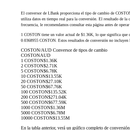
El conversor de LBank proporciona el tipo de cambio de CO
utiliza datos en tiempo real para la conversión. El resultado de 
frecuencia, le recomendamos consultar esta página antes de operar 
1 COSTON tiene un valor actual de $1.36K, lo que significa qu
0.0368955 COSTON. Estos resultados de conversión no incluyen la
COSTON/AUD Conversor de tipos de cambio
COSTON
AUD
1 COSTON
$1.36K
2 COSTON
$2.71K
5 COSTON
$6.78K
10 COSTON
$13.55K
20 COSTON
$27.10K
50 COSTON
$67.76K
100 COSTON
$135.52K
200 COSTON
$271.04K
500 COSTON
$677.59K
1000 COSTON
$1.36M
5000 COSTON
$6.78M
10000 COSTON
$13.55M
En la tabla anterior, verá un gráfico completo de convers