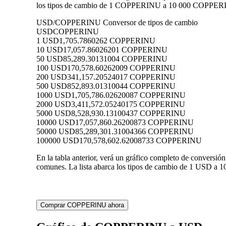
los tipos de cambio de 1 COPPERINU a 10 000 COPPERINU 
USD/COPPERINU Conversor de tipos de cambio
USD
COPPERINU
1 USD
1,705.7860262 COPPERINU
10 USD
17,057.86026201 COPPERINU
50 USD
85,289.30131004 COPPERINU
100 USD
170,578.60262009 COPPERINU
200 USD
341,157.20524017 COPPERINU
500 USD
852,893.01310044 COPPERINU
1000 USD
1,705,786.02620087 COPPERINU
2000 USD
3,411,572.05240175 COPPERINU
5000 USD
8,528,930.13100437 COPPERINU
10000 USD
17,057,860.26200873 COPPERINU
50000 USD
85,289,301.31004366 COPPERINU
100000 USD
170,578,602.62008733 COPPERINU
En la tabla anterior, verá un gráfico completo de conve
comunes. La lista abarca los tipos de cambio de 1 USD a
Comprar COPPERINU ahora