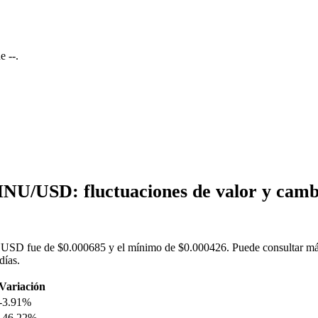
ue
--
.
NU/USD: fluctuaciones de valor y cam
SD fue de $0.000685 y el mínimo de $0.000426. Puede consultar más da
días.
Variación
-3.91%
-46.22%