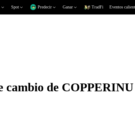
Spot
Predecir
Ganar
TradFi
Eventos calien
 de cambio de COPPERINU