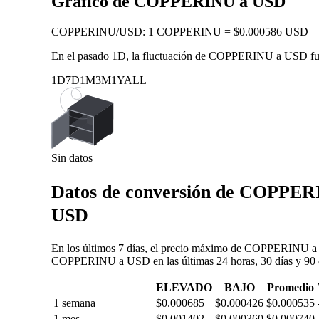
Gráfico de COPPERINU a USD
COPPERINU
/
USD
:
1 COPPERINU = $0.000586 USD
En el pasado 1D, la fluctuación de COPPERINU a USD f
1D
7D
1M
3M
1Y
ALL
Sin datos
Datos de conversión de COPPERI
USD
En los últimos 7 días, el precio máximo de COPPERINU a U
COPPERINU a USD en las últimas 24 horas, 30 días y 90 
ELEVADO
BAJO
Promedio
1 semana
$0.000685
$0.000426
$0.000535
1 mes
$0.001402
$0.000360
$0.000740