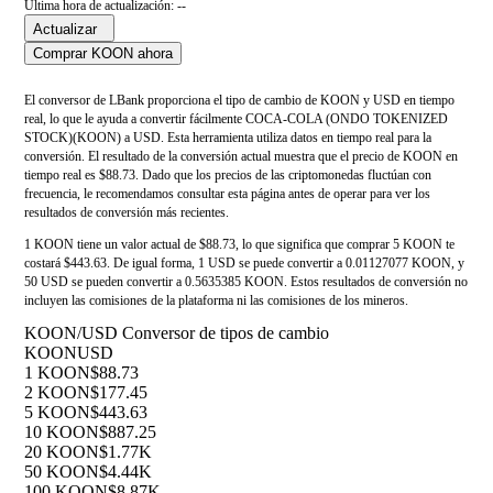
Última hora de actualización: --
Actualizar
Comprar KOON ahora
El conversor de LBank proporciona el tipo de cambio de KOON y USD en tiempo
real, lo que le ayuda a convertir fácilmente COCA-COLA (ONDO TOKENIZED
STOCK)(KOON) a USD. Esta herramienta utiliza datos en tiempo real para la
conversión. El resultado de la conversión actual muestra que el precio de KOON en
tiempo real es $88.73. Dado que los precios de las criptomonedas fluctúan con
frecuencia, le recomendamos consultar esta página antes de operar para ver los
resultados de conversión más recientes.
1 KOON tiene un valor actual de $88.73, lo que significa que comprar 5 KOON te
costará $443.63. De igual forma, 1 USD se puede convertir a 0.01127077 KOON, y
50 USD se pueden convertir a 0.5635385 KOON. Estos resultados de conversión no
incluyen las comisiones de la plataforma ni las comisiones de los mineros.
KOON/USD Conversor de tipos de cambio
KOON
USD
1 KOON
$88.73
2 KOON
$177.45
5 KOON
$443.63
10 KOON
$887.25
20 KOON
$1.77K
50 KOON
$4.44K
100 KOON
$8.87K