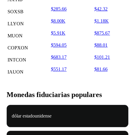
$285.66
$42.32
SOXSB
$8.00K
$1.18K
LLYON
$5.91K
$875.67
MUON
$594.05
$88.01
COPXON
$683.17
$101.21
INTCON
$551.17
$81.66
IAUON
Monedas fiduciarias populares
dólar estadounidense