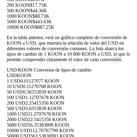
200 KOON
$17.75K
500 KOON
$44.36K
1000 KOON
$88.73K
5000 KOON
$443.63K
10000 KOON
$887.25K
En la tabla anterior, verá un gráfico completo de conversión de
KOON a USD, que muestra la relación de valor del USD en
diferentes valores de conversión comunes. La lista abarca los
tipos de cambio de 1 KOON a 10 000 KOON a USD, lo que le
permite comprender claramente el valor de cada conversión.
USD/KOON Conversor de tipos de cambio
USD
KOON
1 USD
0.01127077 KOON
10 USD
0.11270768 KOON
50 USD
0.56353839 KOON
100 USD
1.12707678 KOON
200 USD
2.25415356 KOON
500 USD
5.6353839 KOON
1000 USD
11.2707678 KOON
2000 USD
22.5415356 KOON
5000 USD
56.35383899 KOON
10000 USD
112.70767799 KOON
50000 USD
563.53838993 KOON