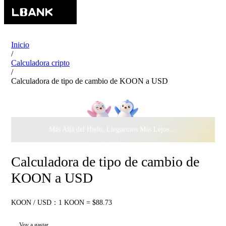
Inicio
/
Calculadora cripto
/
Calculadora de tipo de cambio de KOON a USD
Más Allá del Hielo, Lleguemos Más Lejos Juntos ·
$500.000
c
Calculadora de tipo de cambio de
KOON a USD
KOON / USD：1 KOON = $88.73
Voy a gastar