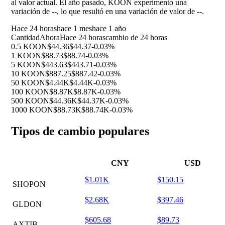
al valor actual. El año pasado, KOON experimentó una
variación de
--
, lo que resultó en una variación de valor de
--
.
Hace 24 horas
hace 1 mes
hace 1 año
Cantidad
Ahora
Hace 24 horas
cambio de 24 horas
0.5 KOON
$44.36
$44.37
-0.03%
1 KOON
$88.73
$88.74
-0.03%
5 KOON
$443.63
$443.71
-0.03%
10 KOON
$887.25
$887.42
-0.03%
50 KOON
$4.44K
$4.44K
-0.03%
100 KOON
$8.87K
$8.87K
-0.03%
500 KOON
$44.36K
$44.37K
-0.03%
1000 KOON
$88.73K
$88.74K
-0.03%
Tipos de cambio populares
CNY
USD
$1.01K
$150.15
SHOPON
$2.68K
$397.46
GLDON
$605.68
$89.73
AXTIB