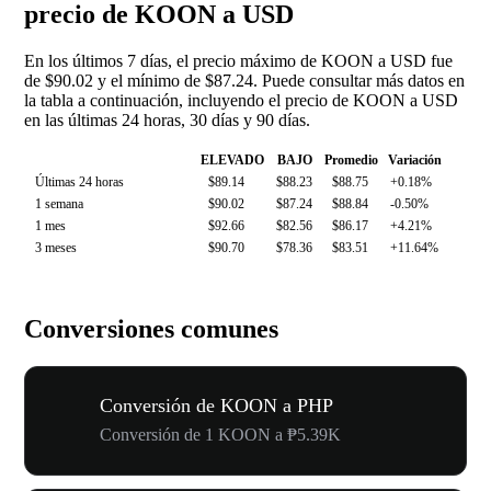
precio de KOON a USD
En los últimos 7 días, el precio máximo de KOON a USD fue
de $90.02 y el mínimo de $87.24. Puede consultar más datos en
la tabla a continuación, incluyendo el precio de KOON a USD
en las últimas 24 horas, 30 días y 90 días.
ELEVADO
BAJO
Promedio
Variación
Últimas 24 horas
$89.14
$88.23
$88.75
+0.18%
1 semana
$90.02
$87.24
$88.84
-0.50%
1 mes
$92.66
$82.56
$86.17
+4.21%
3 meses
$90.70
$78.36
$83.51
+11.64%
Conversiones comunes
Conversión de KOON a PHP
Conversión de 1 KOON a ₱5.39K