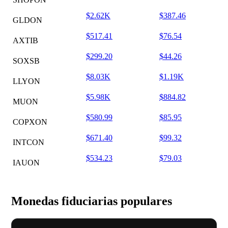
$2.62K
$387.46
GLDON
$517.41
$76.54
AXTIB
$299.20
$44.26
SOXSB
$8.03K
$1.19K
LLYON
$5.98K
$884.82
MUON
$580.99
$85.95
COPXON
$671.40
$99.32
INTCON
$534.23
$79.03
IAUON
Monedas fiduciarias populares