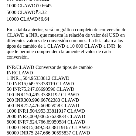
1000 CLAWD
₹0.6645
5000 CLAWD
₹3.32
10000 CLAWD
₹6.64
En la tabla anterior, verá un gráfico completo de conversión de
CLAWD a INR, que muestra la relación de valor del USD en
diferentes valores de conversión comunes. La lista abarca los
tipos de cambio de 1 CLAWD a 10 000 CLAWD a INR, lo
que le permite comprender claramente el valor de cada
conversión.
INR/CLAWD Conversor de tipos de cambio
INR
CLAWD
1 INR
1,504.95333812 CLAWD
10 INR
15,049.53338119 CLAWD
50 INR
75,247.66690596 CLAWD
100 INR
150,495.33381192 CLAWD
200 INR
300,990.66762383 CLAWD
500 INR
752,476.66905958 CLAWD
1000 INR
1,504,953.33811917 CLAWD
2000 INR
3,009,906.67623833 CLAWD
5000 INR
7,524,766.69059584 CLAWD
10000 INR
15,049,533.38119167 CLAWD
50000 INR
75,247,666.90595837 CLAWD