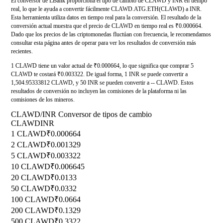
El conversor de LBank proporciona el tipo de cambio de CLAWD y INR en tiempo
real, lo que le ayuda a convertir fácilmente CLAWD.ATG.ETH(CLAWD) a INR.
Esta herramienta utiliza datos en tiempo real para la conversión. El resultado de la
conversión actual muestra que el precio de CLAWD en tiempo real es ₹0.000664.
Dado que los precios de las criptomonedas fluctúan con frecuencia, le recomendamos
consultar esta página antes de operar para ver los resultados de conversión más
recientes.
1 CLAWD tiene un valor actual de ₹0.000664, lo que significa que comprar 5
CLAWD te costará ₹0.003322. De igual forma, 1 INR se puede convertir a
1,504.95333812 CLAWD, y 50 INR se pueden convertir a -- CLAWD. Estos
resultados de conversión no incluyen las comisiones de la plataforma ni las
comisiones de los mineros.
CLAWD/INR Conversor de tipos de cambio
CLAWD
INR
1 CLAWD
₹0.000664
2 CLAWD
₹0.001329
5 CLAWD
₹0.003322
10 CLAWD
₹0.006645
20 CLAWD
₹0.0133
50 CLAWD
₹0.0332
100 CLAWD
₹0.0664
200 CLAWD
₹0.1329
500 CLAWD
₹0.3322