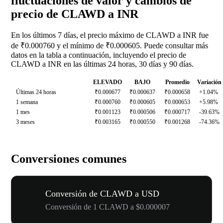
fluctuaciones de valor y cambios de
precio de CLAWD a INR
En los últimos 7 días, el precio máximo de CLAWD a INR fue
de ₹0.000760 y el mínimo de ₹0.000605. Puede consultar más
datos en la tabla a continuación, incluyendo el precio de
CLAWD a INR en las últimas 24 horas, 30 días y 90 días.
ELEVADO
BAJO
Promedio
Variación
Últimas 24 horas
₹0.000677
₹0.000637
₹0.000658
+1.04%
1 semana
₹0.000760
₹0.000605
₹0.000653
+5.98%
1 mes
₹0.001123
₹0.000506
₹0.000717
-39.63%
3 meses
₹0.003165
₹0.000550
₹0.001268
-74.36%
Conversiones comunes
Conversión de CLAWD a USD
Conversión de 1 CLAWD a $0.000007