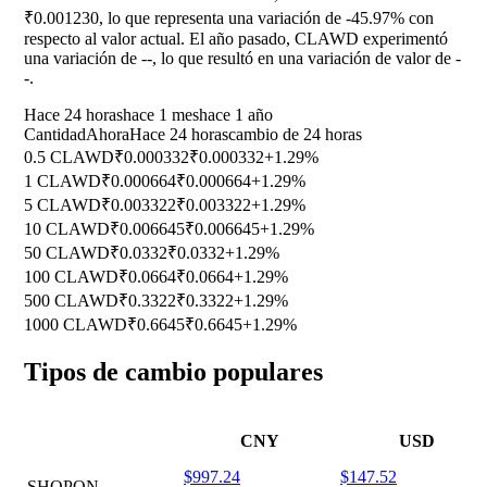
₹0.001230, lo que representa una variación de
-45.97%
con
respecto al valor actual. El año pasado, CLAWD experimentó
una variación de
--
, lo que resultó en una variación de valor de
-
-
.
Hace 24 horas
hace 1 mes
hace 1 año
Cantidad
Ahora
Hace 24 horas
cambio de 24 horas
0.5 CLAWD
₹0.000332
₹0.000332
+1.29%
1 CLAWD
₹0.000664
₹0.000664
+1.29%
5 CLAWD
₹0.003322
₹0.003322
+1.29%
10 CLAWD
₹0.006645
₹0.006645
+1.29%
50 CLAWD
₹0.0332
₹0.0332
+1.29%
100 CLAWD
₹0.0664
₹0.0664
+1.29%
500 CLAWD
₹0.3322
₹0.3322
+1.29%
1000 CLAWD
₹0.6645
₹0.6645
+1.29%
Tipos de cambio populares
CNY
USD
$997.24
$147.52
SHOPON