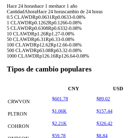
Hace 24 horas
hace 1 mes
hace 1 año
Cantidad
Ahora
Hace 24 horas
cambio de 24 horas
0.5 CLAWD
Rp0.0631
Rp0.0633
-0.08%
1 CLAWD
Rp0.1262
Rp0.1266
-0.08%
5 CLAWD
Rp0.6308
Rp0.6332
-0.08%
10 CLAWD
Rp1.26
Rp1.27
-0.08%
50 CLAWD
Rp6.31
Rp6.33
-0.08%
100 CLAWD
Rp12.62
Rp12.66
-0.08%
500 CLAWD
Rp63.08
Rp63.32
-0.08%
1000 CLAWD
Rp126.16
Rp126.64
-0.08%
Tipos de cambio populares
CNY
USD
$601.78
$89.02
CRWVON
$1.06K
$157.44
PLTRON
$2.21K
$326.42
COHRON
$59.78
$8.84