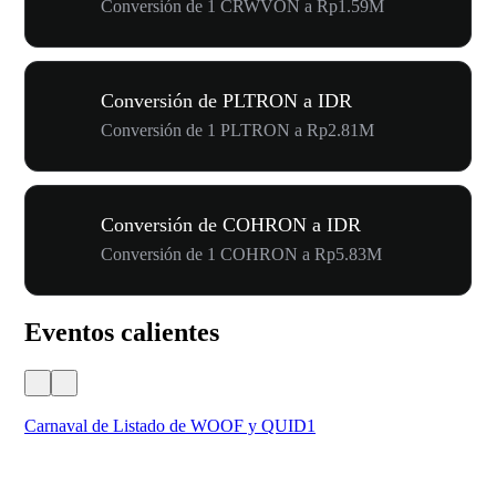
Conversión de 1 CRWVON a Rp1.59M
Conversión de PLTRON a IDR
Conversión de 1 PLTRON a Rp2.81M
Conversión de COHRON a IDR
Conversión de 1 COHRON a Rp5.83M
Eventos calientes
Carnaval de Listado de WOOF y QUID1
Tu 