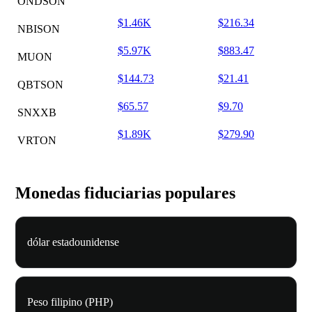
ONDSON
$1.46K
$216.34
NBISON
$5.97K
$883.47
MUON
$144.73
$21.41
QBTSON
$65.57
$9.70
SNXXB
$1.89K
$279.90
VRTON
Monedas fiduciarias populares
dólar estadounidense
Peso filipino (PHP)