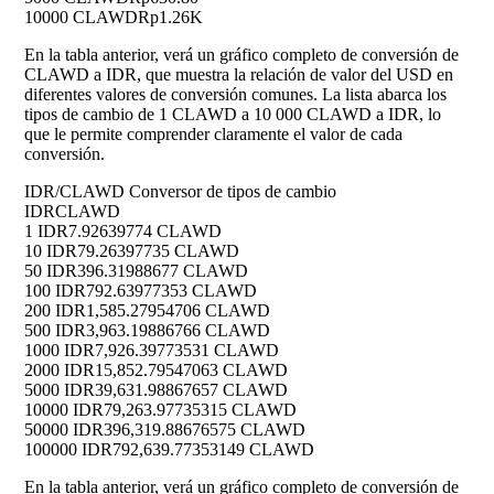
10000 CLAWD
Rp1.26K
En la tabla anterior, verá un gráfico completo de conversión de
CLAWD a IDR, que muestra la relación de valor del USD en
diferentes valores de conversión comunes. La lista abarca los
tipos de cambio de 1 CLAWD a 10 000 CLAWD a IDR, lo
que le permite comprender claramente el valor de cada
conversión.
IDR/CLAWD Conversor de tipos de cambio
IDR
CLAWD
1 IDR
7.92639774 CLAWD
10 IDR
79.26397735 CLAWD
50 IDR
396.31988677 CLAWD
100 IDR
792.63977353 CLAWD
200 IDR
1,585.27954706 CLAWD
500 IDR
3,963.19886766 CLAWD
1000 IDR
7,926.39773531 CLAWD
2000 IDR
15,852.79547063 CLAWD
5000 IDR
39,631.98867657 CLAWD
10000 IDR
79,263.97735315 CLAWD
50000 IDR
396,319.88676575 CLAWD
100000 IDR
792,639.77353149 CLAWD
En la tabla anterior, verá un gráfico completo de conversión de