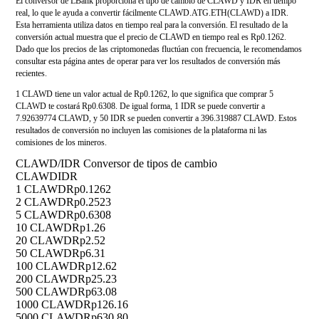
El conversor de LBank proporciona el tipo de cambio de CLAWD y IDR en tiempo
real, lo que le ayuda a convertir fácilmente CLAWD.ATG.ETH(CLAWD) a IDR.
Esta herramienta utiliza datos en tiempo real para la conversión. El resultado de la
conversión actual muestra que el precio de CLAWD en tiempo real es Rp0.1262.
Dado que los precios de las criptomonedas fluctúan con frecuencia, le recomendamos
consultar esta página antes de operar para ver los resultados de conversión más
recientes.
1 CLAWD tiene un valor actual de Rp0.1262, lo que significa que comprar 5
CLAWD te costará Rp0.6308. De igual forma, 1 IDR se puede convertir a
7.92639774 CLAWD, y 50 IDR se pueden convertir a 396.319887 CLAWD. Estos
resultados de conversión no incluyen las comisiones de la plataforma ni las
comisiones de los mineros.
CLAWD/IDR Conversor de tipos de cambio
CLAWD
IDR
1 CLAWD
Rp0.1262
2 CLAWD
Rp0.2523
5 CLAWD
Rp0.6308
10 CLAWD
Rp1.26
20 CLAWD
Rp2.52
50 CLAWD
Rp6.31
100 CLAWD
Rp12.62
200 CLAWD
Rp25.23
500 CLAWD
Rp63.08
1000 CLAWD
Rp126.16
5000 CLAWD
Rp630.80