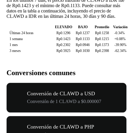
En los últimos 7 días, el precio máximo de CLAWD a IDR fue
de Rp0.1423 y el mínimo de Rp0.1133. Puede consultar más
datos en la tabla a continuación, incluyendo el precio de
CLAWD a IDR en las últimas 24 horas, 30 días y 90 días.
ELEVADO
BAJO
Promedio
Variación
Últimas 24 horas
Rp0.1296
Rp0.1237
Rp0.1258
-0.34%
1 semana
Rp0.1423
Rp0.1133
Rp0.1215
+6.08%
1 mes
Rp0.2302
Rp0.0946
Rp0.1373
-39.90%
3 meses
Rp0.5925
Rp0.1030
Rp0.2398
-62.34%
Conversiones comunes
Conversión de CLAWD a USD
Conversión de 1 CLAWD a $0.000007
Conversión de CLAWD a PHP