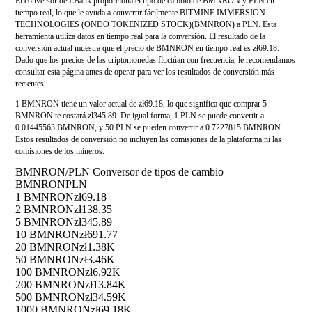
El conversor de LBank proporciona el tipo de cambio de BMNRON y PLN en
tiempo real, lo que le ayuda a convertir fácilmente BITMINE IMMERSION
TECHNOLOGIES (ONDO TOKENIZED STOCK)(BMNRON) a PLN. Esta
herramienta utiliza datos en tiempo real para la conversión. El resultado de la
conversión actual muestra que el precio de BMNRON en tiempo real es zł69.18.
Dado que los precios de las criptomonedas fluctúan con frecuencia, le recomendamos
consultar esta página antes de operar para ver los resultados de conversión más
recientes.
1 BMNRON tiene un valor actual de zł69.18, lo que significa que comprar 5
BMNRON te costará zł345.89. De igual forma, 1 PLN se puede convertir a
0.01445563 BMNRON, y 50 PLN se pueden convertir a 0.7227815 BMNRON.
Estos resultados de conversión no incluyen las comisiones de la plataforma ni las
comisiones de los mineros.
BMNRON/PLN Conversor de tipos de cambio
BMNRON
PLN
1 BMNRON
zł69.18
2 BMNRON
zł138.35
5 BMNRON
zł345.89
10 BMNRON
zł691.77
20 BMNRON
zł1.38K
50 BMNRON
zł3.46K
100 BMNRON
zł6.92K
200 BMNRON
zł13.84K
500 BMNRON
zł34.59K
1000 BMNRON
zł69.18K