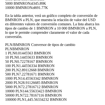
5000 BMNRON
zł345.89K
10000 BMNRON
zł691.77K
En la tabla anterior, verá un gráfico completo de conversión de
BMNRON a PLN, que muestra la relación de valor del USD
en diferentes valores de conversión comunes. La lista abarca los
tipos de cambio de 1 BMNRON a 10 000 BMNRON a PLN,
lo que le permite comprender claramente el valor de cada
conversión.
PLN/BMNRON Conversor de tipos de cambio
PLN
BMNRON
1 PLN
0.01445563 BMNRON
10 PLN
0.14455633 BMNRON
50 PLN
0.72278167 BMNRON
100 PLN
1.44556334 BMNRON
200 PLN
2.89112668 BMNRON
500 PLN
7.22781671 BMNRON
1000 PLN
14.45563342 BMNRON
2000 PLN
28.91126685 BMNRON
5000 PLN
72.27816712 BMNRON
10000 PLN
144.55633423 BMNRON
50000 PLN
722.78167116 BMNRON
100000 PLN
1,445.56334232 BMNRON