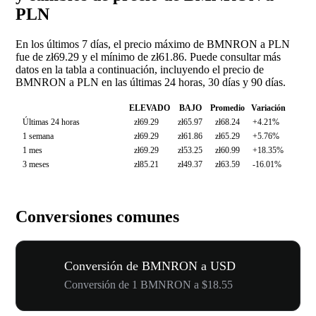
PLN
En los últimos 7 días, el precio máximo de BMNRON a PLN
fue de zł69.29 y el mínimo de zł61.86. Puede consultar más
datos en la tabla a continuación, incluyendo el precio de
BMNRON a PLN en las últimas 24 horas, 30 días y 90 días.
ELEVADO
BAJO
Promedio
Variación
Últimas 24 horas
zł69.29
zł65.97
zł68.24
+4.21%
1 semana
zł69.29
zł61.86
zł65.29
+5.76%
1 mes
zł69.29
zł53.25
zł60.99
+18.35%
3 meses
zł85.21
zł49.37
zł63.59
-16.01%
Conversiones comunes
Conversión de BMNRON a USD
Conversión de 1 BMNRON a $18.55