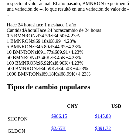
respecto al valor actual. El año pasado, BMNRON experimentó
una variación de
--
, lo que resultó en una variación de valor de
-
-
.
Hace 24 horas
hace 1 mes
hace 1 año
Cantidad
Ahora
Hace 24 horas
cambio de 24 horas
0.5 BMNRON
zł34.59
zł34.50
+4.23%
1 BMNRON
zł69.18
zł68.99
+4.23%
5 BMNRON
zł345.89
zł344.95
+4.23%
10 BMNRON
zł691.77
zł689.91
+4.23%
50 BMNRON
zł3.46K
zł3.45K
+4.23%
100 BMNRON
zł6.92K
zł6.90K
+4.23%
500 BMNRON
zł34.59K
zł34.50K
+4.23%
1000 BMNRON
zł69.18K
zł68.99K
+4.23%
Tipos de cambio populares
CNY
USD
$986.15
$145.88
SHOPON
$2.65K
$391.72
GLDON