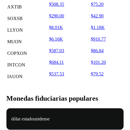
$508.35
$75.20
AXTIB
$290.00
$42.90
SOXSB
$8.01K
$1.18K
LLYON
$6.16K
$910.77
MUON
$587.03
$86.84
COPXON
$684.11
$101.20
INTCON
$537.53
$79.52
IAUON
Monedas fiduciarias populares
dólar estadounidense