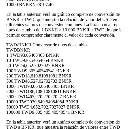
10000 BNKR
NT$107.46
En la tabla anterior, verá un gráfico completo de conversión de
BNKR a TWD, que muestra la relación de valor del USD en
diferentes valores de conversión comunes. La lista abarca los
tipos de cambio de 1 BNKR a 10 000 BNKR a TWD, lo que le
permite comprender claramente el valor de cada conversión.
TWD/BNKR Conversor de tipos de cambio
TWD
BNKR
1 TWD
93.05405405 BNKR
10 TWD
930.54054054 BNKR
50 TWD
4,652.7027027 BNKR
100 TWD
9,305.40540541 BNKR
200 TWD
18,610.81081081 BNKR
500 TWD
46,527.02702703 BNKR
1000 TWD
93,054.05405405 BNKR
2000 TWD
186,108.10810811 BNKR
5000 TWD
465,270.27027027 BNKR
10000 TWD
930,540.54054054 BNKR
50000 TWD
4,652,702.7027027 BNKR
100000 TWD
9,305,405.40540541 BNKR
En la tabla anterior, verá un gráfico completo de conversión de
TWD a BNKR, que muestra la relación de valores entre TWD