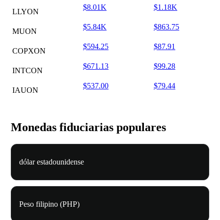
$8.01K
$1.18K
LLYON
$5.84K
$863.75
MUON
$594.25
$87.91
COPXON
$671.13
$99.28
INTCON
$537.00
$79.44
IAUON
Monedas fiduciarias populares
dólar estadounidense
Peso filipino (PHP)