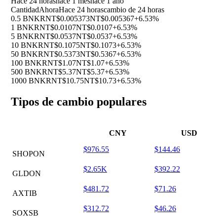
Hace 24 horas
hace 1 mes
hace 1 año
Cantidad
Ahora
Hace 24 horas
cambio de 24 horas
0.5 BNKR
NT$0.005373
NT$0.005367
+6.53%
1 BNKR
NT$0.0107
NT$0.0107
+6.53%
5 BNKR
NT$0.0537
NT$0.0537
+6.53%
10 BNKR
NT$0.1075
NT$0.1073
+6.53%
50 BNKR
NT$0.5373
NT$0.5367
+6.53%
100 BNKR
NT$1.07
NT$1.07
+6.53%
500 BNKR
NT$5.37
NT$5.37
+6.53%
1000 BNKR
NT$10.75
NT$10.73
+6.53%
Tipos de cambio populares
CNY
USD
$976.55
$144.46
SHOPON
$2.65K
$392.22
GLDON
$481.72
$71.26
AXTIB
$312.72
$46.26
SOXSB