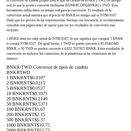
El conversor de LBank proporciona el tipo de cambio de BNKR y TWD en tiempo
real, lo que le ayuda a convertir fácilmente BANKRCOIN(BNKR) a TWD. Esta
herramienta utiliza datos en tiempo real para la conversión. El resultado de la
conversión actual muestra que el precio de BNKR en tiempo real es NT$0.0107.
Dado que los precios de las criptomonedas fluctúan con frecuencia, le recomendamos
consultar esta página antes de operar para ver los resultados de conversión más
recientes.
1 BNKR tiene un valor actual de NT$0.0107, lo que significa que comprar 5 BNKR
te costará NT$0.0537. De igual forma, 1 TWD se puede convertir a 93.05405405
BNKR, y 50 TWD se pueden convertir a 4,652.7027025 BNKR. Estos resultados de
conversión no incluyen las comisiones de la plataforma ni las comisiones de los
mineros.
BNKR/TWD Conversor de tipos de cambio
BNKR
TWD
1 BNKR
NT$0.0107
2 BNKR
NT$0.0215
5 BNKR
NT$0.0537
10 BNKR
NT$0.1075
20 BNKR
NT$0.2149
50 BNKR
NT$0.5373
100 BNKR
NT$1.07
200 BNKR
NT$2.15
500 BNKR
NT$5.37
1000 BNKR
NT$10.75
5000 BNKR
NT$53.73