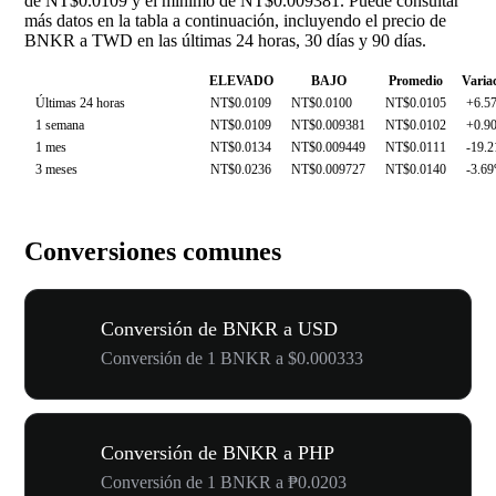
de NT$0.0109 y el mínimo de NT$0.009381. Puede consultar
más datos en la tabla a continuación, incluyendo el precio de
BNKR a TWD en las últimas 24 horas, 30 días y 90 días.
ELEVADO
BAJO
Promedio
Varia
Últimas 24 horas
NT$0.0109
NT$0.0100
NT$0.0105
+6.5
1 semana
NT$0.0109
NT$0.009381
NT$0.0102
+0.9
1 mes
NT$0.0134
NT$0.009449
NT$0.0111
-19.
3 meses
NT$0.0236
NT$0.009727
NT$0.0140
-3.6
Conversiones comunes
Conversión de BNKR a USD
Conversión de 1 BNKR a $0.000333
Conversión de BNKR a PHP
Conversión de 1 BNKR a ₱0.0203