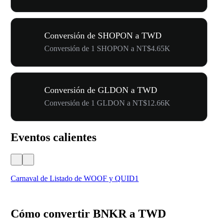
Conversión de SHOPON a TWD
Conversión de 1 SHOPON a NT$4.65K
Conversión de GLDON a TWD
Conversión de 1 GLDON a NT$12.66K
Eventos calientes
Carnaval de Listado de WOOF y QUID1
Tu 
Cómo convertir BNKR a TWD