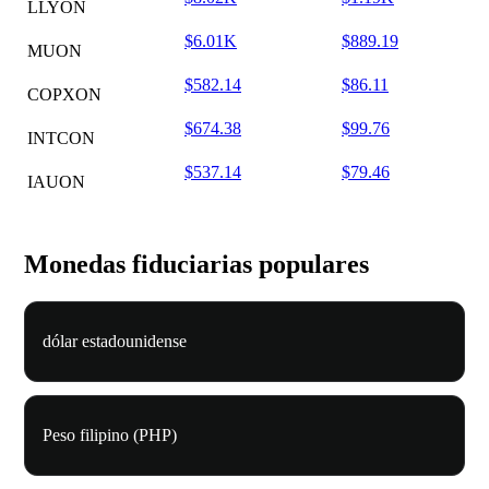
LLYON
$6.01K
$889.19
MUON
$582.14
$86.11
COPXON
$674.38
$99.76
INTCON
$537.14
$79.46
IAUON
Monedas fiduciarias populares
dólar estadounidense
Peso filipino (PHP)