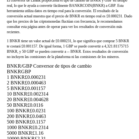
El conversor de LBank proporciona el tipo de cambio de BNKR y GBP en tiempo
real, lo que le ayuda a convertir fácilmente BANKRCOIN(BNKR) a GBP. Esta
herramienta utiliza datos en tiempo real para la conversión. El resultado de la
conversión actual muestra que el precio de BNKR en tiempo real es £0.000231. Dado
que los precios de las criptomonedas fluctúan con frecuencia, le recomendamos
consultar esta página antes de operar para ver los resultados de conversión más
recientes.
1 BNKR tiene un valor actual de £0.000231, lo que significa que comprar 5 BNKR
te costará £0.001157. De igual forma, 1 GBP se puede convertir a 4,321.81175715
BNKR, y 50 GBP se pueden convertir a -- BNKR. Estos resultados de conversión
no incluyen las comisiones de la plataforma ni las comisiones de los mineros.
BNKR/GBP Conversor de tipos de cambio
BNKR
GBP
1 BNKR
£0.000231
2 BNKR
£0.000463
5 BNKR
£0.001157
10 BNKR
£0.002314
20 BNKR
£0.004628
50 BNKR
£0.0116
100 BNKR
£0.0231
200 BNKR
£0.0463
500 BNKR
£0.1157
1000 BNKR
£0.2314
5000 BNKR
£1.16
10000 BNKR
£2.31