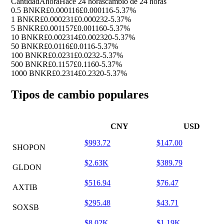
Cantidad
Ahora
Hace 24 horas
cambio de 24 horas
0.5 BNKR
£0.000116
£0.000116
-5.37%
1 BNKR
£0.000231
£0.000232
-5.37%
5 BNKR
£0.001157
£0.001160
-5.37%
10 BNKR
£0.002314
£0.002320
-5.37%
50 BNKR
£0.0116
£0.0116
-5.37%
100 BNKR
£0.0231
£0.0232
-5.37%
500 BNKR
£0.1157
£0.1160
-5.37%
1000 BNKR
£0.2314
£0.2320
-5.37%
Tipos de cambio populares
CNY
USD
$993.72
$147.00
SHOPON
$2.63K
$389.79
GLDON
$516.94
$76.47
AXTIB
$295.48
$43.71
SOXSB
$8.02K
$1.19K