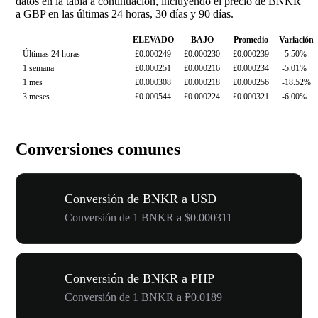
datos en la tabla a continuación, incluyendo el precio de BNKR
a GBP en las últimas 24 horas, 30 días y 90 días.
ELEVADO
BAJO
Promedio
Variación
Últimas 24 horas
£0.000249
£0.000230
£0.000239
-5.50%
1 semana
£0.000251
£0.000216
£0.000234
-5.01%
1 mes
£0.000308
£0.000218
£0.000256
-18.52%
3 meses
£0.000544
£0.000224
£0.000321
-6.00%
Conversiones comunes
Conversión de BNKR a USD
Conversión de 1 BNKR a $0.000311
Conversión de BNKR a PHP
Conversión de 1 BNKR a ₱0.0189