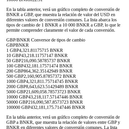
En la tabla anterior, verá un gráfico completo de conversión de
BNKR a GBP, que muestra la relación de valor del USD en
diferentes valores de conversión comunes. La lista abarca los
tipos de cambio de 1 BNKR a 10 000 BNKR a GBP, lo que le
permite comprender claramente el valor de cada conversión.
GBP/BNKR Conversor de tipos de cambio
GBP
BNKR
1 GBP
4,321.81175715 BNKR
10 GBP
43,218.11757147 BNKR
50 GBP
216,090.58785737 BNKR
100 GBP
432,181.17571474 BNKR
200 GBP
864,362.35142949 BNKR
500 GBP
2,160,905.87857372 BNKR
1000 GBP
4,321,811.75714745 BNKR
2000 GBP
8,643,623.51429489 BNKR
5000 GBP
21,609,058.78573723 BNKR
10000 GBP
43,218,117.57147446 BNKR
50000 GBP
216,090,587.8573723 BNKR
100000 GBP
432,181,175.7147446 BNKR
En la tabla anterior, verá un gráfico completo de conversión de
GBP a BNKR, que muestra la relación de valores entre GBP y
BNKR en diferentes valores de conversión comunes. La lista