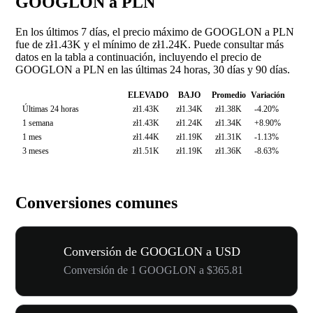
GOOGLON a PLN
En los últimos 7 días, el precio máximo de GOOGLON a PLN
fue de zł1.43K y el mínimo de zł1.24K. Puede consultar más
datos en la tabla a continuación, incluyendo el precio de
GOOGLON a PLN en las últimas 24 horas, 30 días y 90 días.
ELEVADO
BAJO
Promedio
Variación
Últimas 24 horas
zł1.43K
zł1.34K
zł1.38K
-4.20%
1 semana
zł1.43K
zł1.24K
zł1.34K
+8.90%
1 mes
zł1.44K
zł1.19K
zł1.31K
-1.13%
3 meses
zł1.51K
zł1.19K
zł1.36K
-8.63%
Conversiones comunes
Conversión de GOOGLON a USD
Conversión de 1 GOOGLON a $365.81