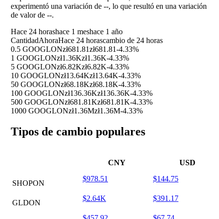
experimentó una variación de
--
, lo que resultó en una variación
de valor de
--
.
Hace 24 horas
hace 1 mes
hace 1 año
Cantidad
Ahora
Hace 24 horas
cambio de 24 horas
0.5 GOOGLON
zł681.81
zł681.81
-4.33%
1 GOOGLON
zł1.36K
zł1.36K
-4.33%
5 GOOGLON
zł6.82K
zł6.82K
-4.33%
10 GOOGLON
zł13.64K
zł13.64K
-4.33%
50 GOOGLON
zł68.18K
zł68.18K
-4.33%
100 GOOGLON
zł136.36K
zł136.36K
-4.33%
500 GOOGLON
zł681.81K
zł681.81K
-4.33%
1000 GOOGLON
zł1.36M
zł1.36M
-4.33%
Tipos de cambio populares
CNY
USD
$978.51
$144.75
SHOPON
$2.64K
$391.17
GLDON
$457.92
$67.74