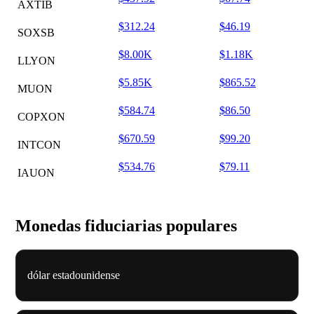
AXTIB
$312.24
$46.19
SOXSB
$8.00K
$1.18K
LLYON
$5.85K
$865.52
MUON
$584.74
$86.50
COPXON
$670.59
$99.20
INTCON
$534.76
$79.11
IAUON
Monedas fiduciarias populares
dólar estadounidense