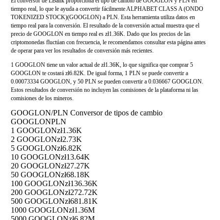
El conversor de LBank proporciona el tipo de cambio de GOOGLON y PLN en
tiempo real, lo que le ayuda a convertir fácilmente ALPHABET CLASS A (ONDO
TOKENIZED STOCK)(GOOGLON) a PLN. Esta herramienta utiliza datos en
tiempo real para la conversión. El resultado de la conversión actual muestra que el
precio de GOOGLON en tiempo real es zł1.36K. Dado que los precios de las
criptomonedas fluctúan con frecuencia, le recomendamos consultar esta página antes
de operar para ver los resultados de conversión más recientes.
1 GOOGLON tiene un valor actual de zł1.36K, lo que significa que comprar 5
GOOGLON te costará zł6.82K. De igual forma, 1 PLN se puede convertir a
0.00073334 GOOGLON, y 50 PLN se pueden convertir a 0.036667 GOOGLON.
Estos resultados de conversión no incluyen las comisiones de la plataforma ni las
comisiones de los mineros.
GOOGLON/PLN Conversor de tipos de cambio
GOOGLON
PLN
1 GOOGLON
zł1.36K
2 GOOGLON
zł2.73K
5 GOOGLON
zł6.82K
10 GOOGLON
zł13.64K
20 GOOGLON
zł27.27K
50 GOOGLON
zł68.18K
100 GOOGLON
zł136.36K
200 GOOGLON
zł272.72K
500 GOOGLON
zł681.81K
1000 GOOGLON
zł1.36M
5000 GOOGLON
zł6.82M