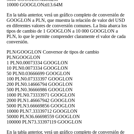
10000 GOOGLON
zł13.64M
En la tabla anterior, verá un gráfico completo de conversión de
GOOGLON a PLN, que muestra la relación de valor del USD
en diferentes valores de conversión comunes. La lista abarca los
tipos de cambio de 1 GOOGLON a 10 000 GOOGLON a
PLN, lo que le permite comprender claramente el valor de cada
conversión.
PLN/GOOGLON Conversor de tipos de cambio
PLN
GOOGLON
1 PLN
0.00073334 GOOGLON
10 PLN
0.0073334 GOOGLON
50 PLN
0.03666699 GOOGLON
100 PLN
0.07333397 GOOGLON
200 PLN
0.14666794 GOOGLON
500 PLN
0.36666986 GOOGLON
1000 PLN
0.73333971 GOOGLON
2000 PLN
1.46667942 GOOGLON
5000 PLN
3.66669856 GOOGLON
10000 PLN
7.33339712 GOOGLON
50000 PLN
36.66698559 GOOGLON
100000 PLN
73.33397119 GOOGLON
En la tabla anterior, verá un gráfico completo de conversión de