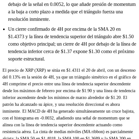
debajo de la señal en 0.0052, lo que añade presión de momentum
a la baja a corto plazo a medida que el triángulo fuerza una
resolución inminente.
Un cierre confirmado de 4H por encima de la SMA 20 en
$1.4373 y la línea de tendencia superior del triángulo abre $1.50
como objetivo principal; un cierre de 4H por debajo de la línea de
tendencia inferior cerca de $1.37 expone $1.30 como el próximo
soporte estructural.
El precio de XRP (XRP) se sitúa en $1.4311 el 20 de abril, con un descenso
del 0.13% en la sesión de 4H, ya que un triángulo simétrico en el gráfico de
4H comprime el precio entre una línea de tendencia superior descendente
desde los máximos de febrero por encima de $1.90 y una línea de tendencia
inferior ascendente desde los mínimos de marzo alrededor de $1.20. El
patrón ha alcanzado su ápice, y una resolución direccional es ahora
inminente. El MACD de 4H ha generado simultáneamente un cruce bajista,
con el histograma en -0.0032, añadiendo una señal de momentum que se
alinea con la línea de tendencia superior descendente actuando como
resistencia aérea. La cinta de medias móviles (MA ribbon) es parcialmente
alcista: la SMA 50 en $1.4018, la SMA 100 en $1.3689 y la SMA 200 en