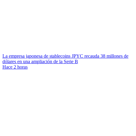
La empresa japonesa de stablecoins JPYC recauda 38 millones de
dólares en una ampliación de la Serie B
Hace 2 horas