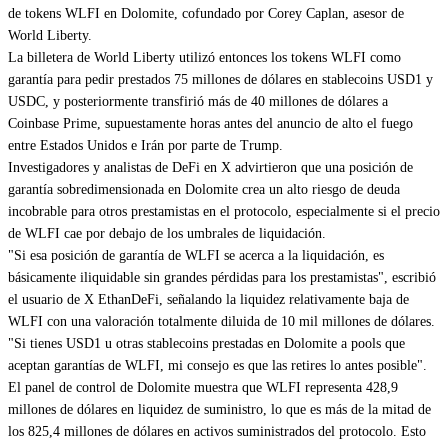
de tokens WLFI en Dolomite, cofundado por Corey Caplan, asesor de
World Liberty.
La billetera de World Liberty utilizó entonces los tokens WLFI como
garantía para pedir prestados 75 millones de dólares en stablecoins USD1 y
USDC, y posteriormente transfirió más de 40 millones de dólares a
Coinbase Prime, supuestamente horas antes del anuncio de alto el fuego
entre Estados Unidos e Irán por parte de Trump.
Investigadores y analistas de DeFi en X advirtieron que una posición de
garantía sobredimensionada en Dolomite crea un alto riesgo de deuda
incobrable para otros prestamistas en el protocolo, especialmente si el precio
de WLFI cae por debajo de los umbrales de liquidación.
"Si esa posición de garantía de WLFI se acerca a la liquidación, es
básicamente iliquidable sin grandes pérdidas para los prestamistas", escribió
el usuario de X EthanDeFi, señalando la liquidez relativamente baja de
WLFI con una valoración totalmente diluida de 10 mil millones de dólares.
"Si tienes USD1 u otras stablecoins prestadas en Dolomite a pools que
aceptan garantías de WLFI, mi consejo es que las retires lo antes posible".
El panel de control de Dolomite muestra que WLFI representa 428,9
millones de dólares en liquidez de suministro, lo que es más de la mitad de
los 825,4 millones de dólares en activos suministrados del protocolo. Esto