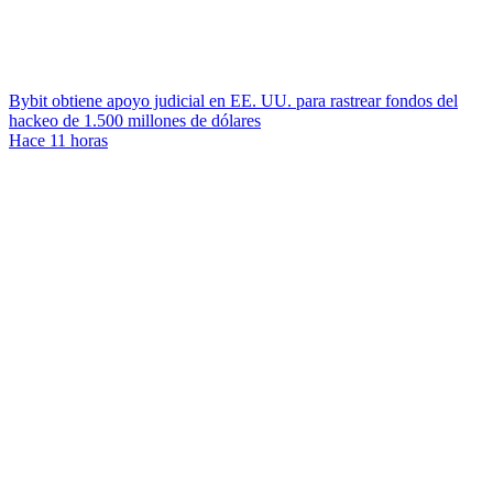
Bybit obtiene apoyo judicial en EE. UU. para rastrear fondos del
hackeo de 1.500 millones de dólares
Hace 11 horas