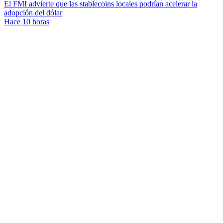
El FMI advierte que las stablecoins locales podrían acelerar la
adopción del dólar
Hace 10 horas