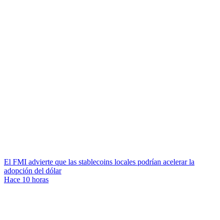
El FMI advierte que las stablecoins locales podrían acelerar la
adopción del dólar
Hace 10 horas