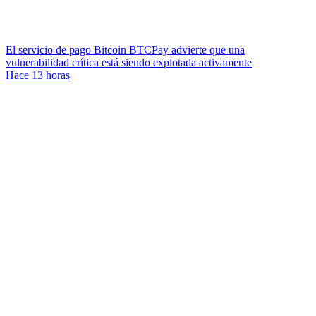
El servicio de pago Bitcoin BTCPay advierte que una
vulnerabilidad crítica está siendo explotada activamente
Hace 13 horas