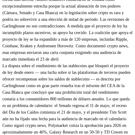
excepcionalmente estrecha porque la actual alineación de tres poderes
(Cámara, Senado y Casa Blanca) en la legislación sobre cripto es rara y
podría no sobrevivir a una elección de mitad de período. Las revisiones de
Garlinghouse no son contradicciones. A medida que el proyecto de ley ha
incumplido plazos sucesivos, su apoyo ha crecido. La coalición que apoya el
proyecto de ley se ha expandido a más de 120 empresas, incluidas Ripple,
Coinbase, Kraken y Andreessen Horowitz. Como documentó crypto.news,
esas empresas enviaron una carta conjunta exigiendo una audiencia de
marcado inmediata el 23 de abril.
La disputa sobre el rendimiento de las stablecoins que bloqueó el proyecto
de ley desde enero — una lucha sobre si las plataformas de terceros pueden
ofrecer recompensas sobre los saldos de stablecoins — es descrita por
Garlinghouse como en gran parte resuelta tras el informe del CEA de la
Casa Blanca que concluyó que una prohibición total del rendimiento
costaría a los consumidores 800 millones de dólares anuales. Lo que queda
es un problema de calendario: el Senado regresa el 11 de mayo, el receso
del Día de los Caídos comienza el 21 de mayo, y el presidente Tim Scott
aún no ha fijado una fecha para la audiencia de marcado en el calendario.
Como siguió crypto.news, Polymarket cotiza la aprobación para 2026 en
aproximadamente un 46%, Galaxy Research en un 50-50 y TD Cowen en