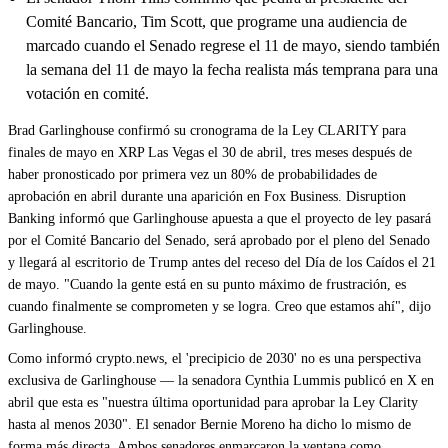
Comité Bancario, Tim Scott, que programe una audiencia de
marcado cuando el Senado regrese el 11 de mayo, siendo también
la semana del 11 de mayo la fecha realista más temprana para una
votación en comité.
Brad Garlinghouse confirmó su cronograma de la Ley CLARITY para
finales de mayo en XRP Las Vegas el 30 de abril, tres meses después de
haber pronosticado por primera vez un 80% de probabilidades de
aprobación en abril durante una aparición en Fox Business. Disruption
Banking informó que Garlinghouse apuesta a que el proyecto de ley pasará
por el Comité Bancario del Senado, será aprobado por el pleno del Senado
y llegará al escritorio de Trump antes del receso del Día de los Caídos el 21
de mayo. "Cuando la gente está en su punto máximo de frustración, es
cuando finalmente se comprometen y se logra. Creo que estamos ahí", dijo
Garlinghouse.
Como informó crypto.news, el 'precipicio de 2030' no es una perspectiva
exclusiva de Garlinghouse — la senadora Cynthia Lummis publicó en X en
abril que esta es "nuestra última oportunidad para aprobar la Ley Clarity
hasta al menos 2030". El senador Bernie Moreno ha dicho lo mismo de
forma más directa. Ambos senadores enmarcaron la ventana como