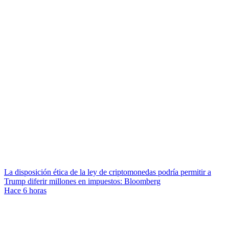
La disposición ética de la ley de criptomonedas podría permitir a
Trump diferir millones en impuestos: Bloomberg
Hace 6 horas