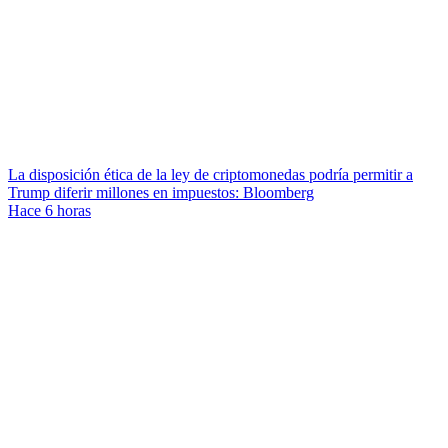
La disposición ética de la ley de criptomonedas podría permitir a
Trump diferir millones en impuestos: Bloomberg
Hace 6 horas