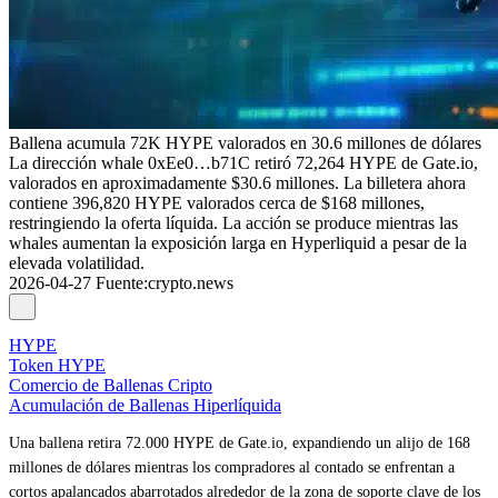
Ballena acumula 72K HYPE valorados en 30.6 millones de dólares
La dirección whale 0xEe0…b71C retiró 72,264 HYPE de Gate.io,
valorados en aproximadamente $30.6 millones. La billetera ahora
contiene 396,820 HYPE valorados cerca de $168 millones,
restringiendo la oferta líquida. La acción se produce mientras las
whales aumentan la exposición larga en Hyperliquid a pesar de la
elevada volatilidad.
2026-04-27
Fuente
:
crypto.news
HYPE
Token HYPE
Comercio de Ballenas Cripto
Acumulación de Ballenas Hiperlíquida
Una ballena retira 72.000 HYPE de Gate.io, expandiendo un alijo de 168
millones de dólares mientras los compradores al contado se enfrentan a
cortos apalancados abarrotados alrededor de la zona de soporte clave de los