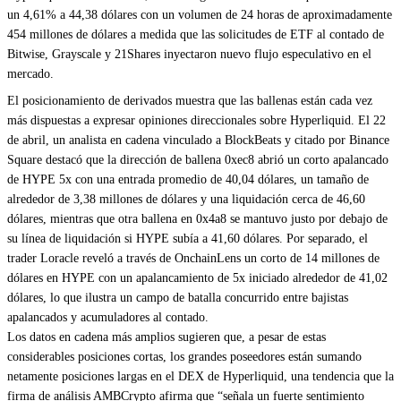
un 4,61% a 44,38 dólares con un volumen de 24 horas de aproximadamente
454 millones de dólares a medida que las solicitudes de ETF al contado de
Bitwise, Grayscale y 21Shares inyectaron nuevo flujo especulativo en el
mercado.
El posicionamiento de derivados muestra que las ballenas están cada vez
más dispuestas a expresar opiniones direccionales sobre Hyperliquid. El 22
de abril, un analista en cadena vinculado a BlockBeats y citado por Binance
Square destacó que la dirección de ballena 0xec8 abrió un corto apalancado
de HYPE 5x con una entrada promedio de 40,04 dólares, un tamaño de
alrededor de 3,38 millones de dólares y una liquidación cerca de 46,60
dólares, mientras que otra ballena en 0x4a8 se mantuvo justo por debajo de
su línea de liquidación si HYPE subía a 41,60 dólares. Por separado, el
trader Loracle reveló a través de OnchainLens un corto de 14 millones de
dólares en HYPE con un apalancamiento de 5x iniciado alrededor de 41,02
dólares, lo que ilustra un campo de batalla concurrido entre bajistas
apalancados y acumuladores al contado.
Los datos en cadena más amplios sugieren que, a pesar de estas
considerables posiciones cortas, los grandes poseedores están sumando
netamente posiciones largas en el DEX de Hyperliquid, una tendencia que la
firma de análisis AMBCrypto afirma que “señala un fuerte sentimiento