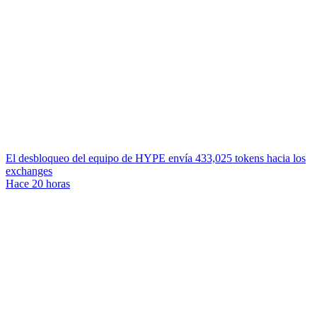
El desbloqueo del equipo de HYPE envía 433,025 tokens hacia los
exchanges
Hace 20 horas