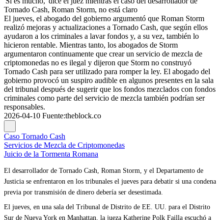
'Sí es mucho,' dice el juez mientras el caso del desarrollador de
Tornado Cash, Roman Storm, no está claro
El jueves, el abogado del gobierno argumentó que Roman Storm
realizó mejoras y actualizaciones a Tornado Cash, que según ellos
ayudaron a los criminales a lavar fondos y, a su vez, también lo
hicieron rentable. Mientras tanto, los abogados de Storm
argumentaron continuamente que crear un servicio de mezcla de
criptomonedas no es ilegal y dijeron que Storm no construyó
Tornado Cash para ser utilizado para romper la ley. El abogado del
gobierno provocó un suspiro audible en algunos presentes en la sala
del tribunal después de sugerir que los fondos mezclados con fondos
criminales como parte del servicio de mezcla también podrían ser
responsables.
2026-04-10
Fuente
:
theblock.co
Caso Tornado Cash
Servicios de Mezcla de Criptomonedas
Juicio de la Tormenta Romana
El desarrollador de Tornado Cash, Roman Storm, y el Departamento de
Justicia se enfrentaron en los tribunales el jueves para debatir si una condena
previa por transmisión de dinero debería ser desestimada.
El jueves, en una sala del Tribunal de Distrito de EE. UU. para el Distrito
Sur de Nueva York en Manhattan, la jueza Katherine Polk Failla escuchó a