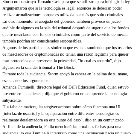
Storm no construyó Tornado Cash para que se utilizara para infringir la ley.
Argumentaron que si la tecnología es legal, entonces se deberían poder
realizar actualizaciones porque es utilizada por más que solo criminales.
En otro momento, el abogado del gobierno también provocó un jadeo
audible de algunos en la sala del tribunal después de sugerir que los fondos
que se mezclaron con fondos criminales como parte del servicio de mezcla
también podrían ser considerados responsables.
Algunos de los participantes sintieron que estaba asumiendo que los usuarios
de mezcladores de criptomonedas no tenían una razón legítima para querer
usar protocolos que preservan la privacidad, "lo cual es absurdo", dijo
alguien en la sala del tribunal a The Block.
Durante toda la audiencia, Storm apoyó la cabeza en la palma de su mano,
escuchando los argumentos.
Amanda Tuminelli, directora legal del DeFi Education Fund, quien estuvo
presente en la audiencia, dijo que el gobierno no comprende la tecnología
subyacente.
"La falta de matices, las tergiversaciones sobre cómo funciona una UI
[interfaz de usuario] y la equiparación entre diferentes tecnologías es
realmente desalentadora en este punto del caso", dijo en un comunicado.
Al final de la audiencia, Failla mencionó las próximas fechas para una
audiencia, lo que Tuminelli interpretó como una inclinación hacia un nuevo