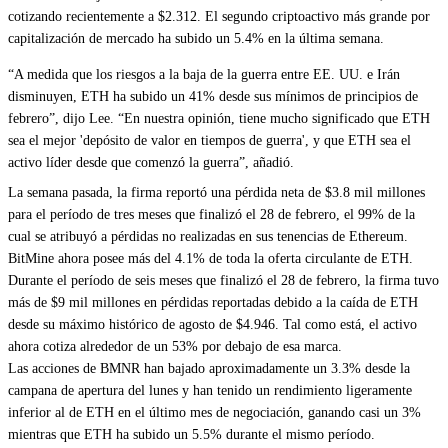
cotizando recientemente a $2.312. El segundo criptoactivo más grande por
capitalización de mercado ha subido un 5.4% en la última semana.
“A medida que los riesgos a la baja de la guerra entre EE. UU. e Irán
disminuyen, ETH ha subido un 41% desde sus mínimos de principios de
febrero”, dijo Lee. “En nuestra opinión, tiene mucho significado que ETH
sea el mejor 'depósito de valor en tiempos de guerra', y que ETH sea el
activo líder desde que comenzó la guerra”, añadió.
La semana pasada, la firma
reportó una pérdida neta de $3.8 mil millones
para el período de tres meses que finalizó el 28 de febrero, el 99% de la
cual se atribuyó a pérdidas no realizadas en sus tenencias de Ethereum.
BitMine ahora posee más del 4.1% de toda la oferta circulante de ETH.
Durante el período de seis meses que finalizó el 28 de febrero, la firma tuvo
más de $9 mil millones en pérdidas reportadas debido a la caída de ETH
desde su máximo histórico de agosto de $4.946. Tal como está, el activo
ahora cotiza alrededor de un 53% por debajo de esa marca.
Las acciones de BMNR han bajado aproximadamente un 3.3% desde la
campana de apertura del lunes y han tenido un rendimiento ligeramente
inferior al de ETH en el último mes de negociación, ganando casi un 3%
mientras que ETH ha subido un 5.5% durante el mismo período.