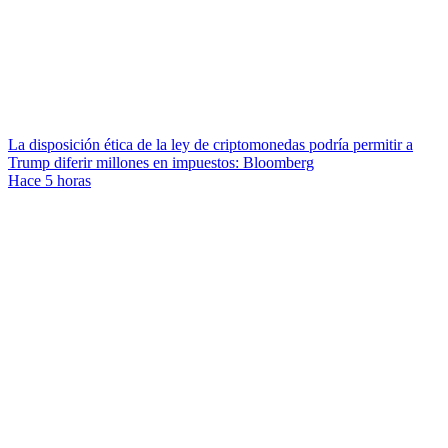
La disposición ética de la ley de criptomonedas podría permitir a
Trump diferir millones en impuestos: Bloomberg
Hace 5 horas