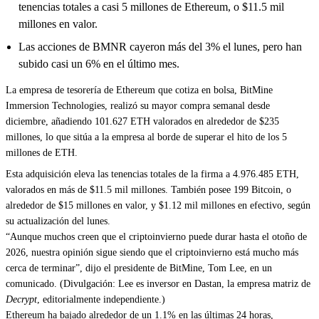
tenencias totales a casi 5 millones de Ethereum, o $11.5 mil
millones en valor.
Las acciones de BMNR cayeron más del 3% el lunes, pero han
subido casi un 6% en el último mes.
La empresa de tesorería de
Ethereum
que cotiza en bolsa, BitMine
Immersion Technologies, realizó su mayor compra semanal desde
diciembre, añadiendo 101.627 ETH valorados en alrededor de $235
millones, lo que sitúa a la empresa al borde de superar el hito de los 5
millones de ETH.
Esta adquisición eleva las tenencias totales de la firma a 4.976.485 ETH,
valorados en más de $11.5 mil millones. También posee 199
Bitcoin
, o
alrededor de $15 millones en valor, y $1.12 mil millones en efectivo, según
su actualización del lunes.
“Aunque muchos creen que el criptoinvierno puede durar hasta el otoño de
2026, nuestra opinión sigue siendo que el criptoinvierno está mucho más
cerca de terminar”, dijo el presidente de BitMine, Tom Lee, en un
comunicado. (Divulgación: Lee es
inversor en Dastan
, la empresa matriz de
Decrypt
, editorialmente independiente.)
Ethereum ha bajado alrededor de un 1.1% en las últimas 24 horas,