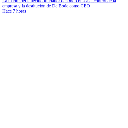
La madre del fallecido fundador de Ondo busca el control de la
empresa y la destitución de De Bode como CEO
Hace 7 horas