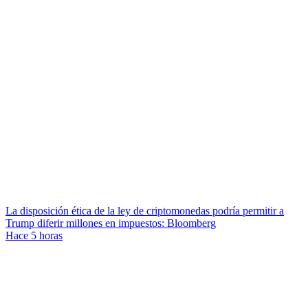
La disposición ética de la ley de criptomonedas podría permitir a
Trump diferir millones en impuestos: Bloomberg
Hace 5 horas