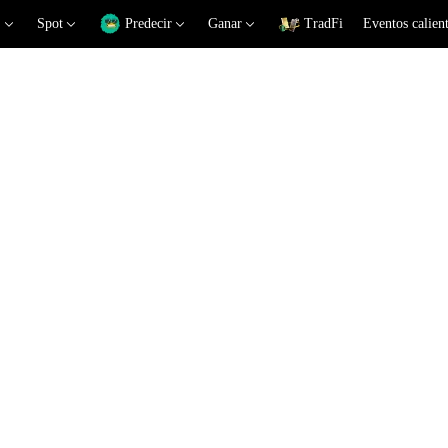
Spot
Predecir
Ganar
TradFi
Eventos calien