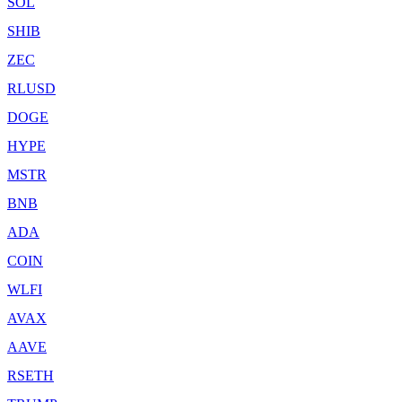
SOL
SHIB
ZEC
RLUSD
DOGE
HYPE
MSTR
BNB
ADA
COIN
WLFI
AVAX
AAVE
RSETH