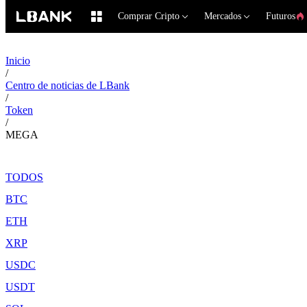
Comprar Cripto
Mercados
Futuros
Inicio
/
Centro de noticias de LBank
/
Token
/
MEGA
TODOS
BTC
ETH
XRP
USDC
USDT