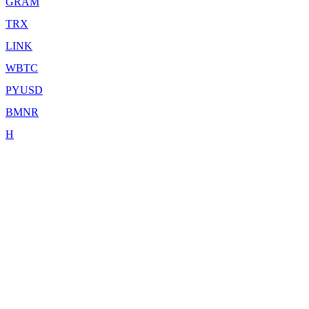
GRAM
TRX
LINK
WBTC
PYUSD
BMNR
H