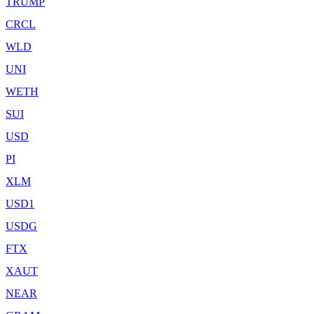
TRUMP
CRCL
WLD
UNI
WETH
SUI
USD
PI
XLM
USD1
USDG
FTX
XAUT
NEAR