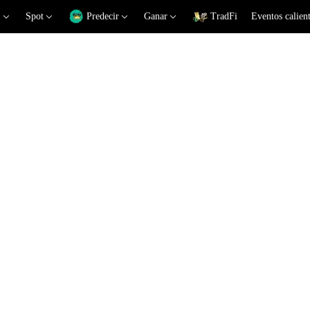
Spot
Predecir
Ganar
TradFi
Eventos calien