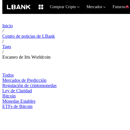
Comprar Cripto
Mercados
Futuros
Inicio
/
Centro de noticias de LBank
/
Tags
/
Escaneo de Iris Worldcoin
Todos
Mercados de Predicción
Regulación de criptomonedas
Ley de Claridad
Bitcoin
Monedas Estables
ETFs de Bitcoin