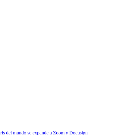
i
r
i
s
d
e
l
m
u
n
d
o
s
e
e
x
p
a
n
d
e
a
Z
o
o
m
y
D
o
c
u
s
i
g
n