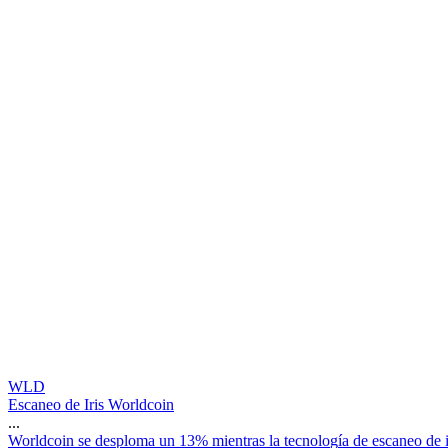
WLD
Escaneo de Iris Worldcoin
...
W
o
r
l
d
c
o
i
n
s
e
d
e
s
p
l
o
m
a
u
n
1
3
%
m
i
e
n
t
r
a
s
l
a
t
e
c
n
o
l
o
g
í
a
d
e
e
s
c
a
n
e
o
d
e