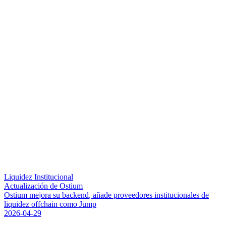
Liquidez Institucional
Actualización de Ostium
O
s
t
i
u
m
m
e
j
o
r
a
s
u
b
a
c
k
e
n
d
,
a
ñ
a
d
e
p
r
o
v
e
e
d
o
r
e
s
i
n
s
t
i
t
u
c
i
o
n
a
l
e
s
d
e
l
i
q
u
i
d
e
z
o
f
f
c
h
a
i
n
c
o
m
o
J
u
m
p
2026-04-29