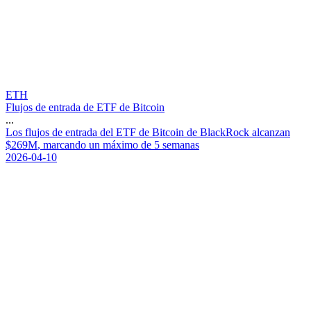
ETH
Flujos de entrada de ETF de Bitcoin
...
L
o
s
f
l
u
j
o
s
d
e
e
n
t
r
a
d
a
d
e
l
E
T
F
d
e
B
i
t
c
o
i
n
d
e
B
l
a
c
k
R
o
c
k
a
l
c
a
n
z
a
n
$
2
6
9
M
,
m
a
r
c
a
n
d
o
u
n
m
á
x
i
m
o
d
e
5
s
e
m
a
n
a
s
2026-04-10