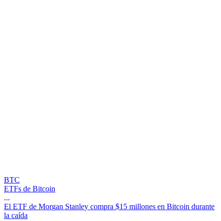
BTC
ETFs de Bitcoin
...
E
l
E
T
F
d
e
M
o
r
g
a
n
S
t
a
n
l
e
y
c
o
m
p
r
a
$
1
5
m
i
l
l
o
n
e
s
e
n
B
i
t
c
o
i
n
d
u
r
a
n
t
e
l
a
c
a
í
d
a