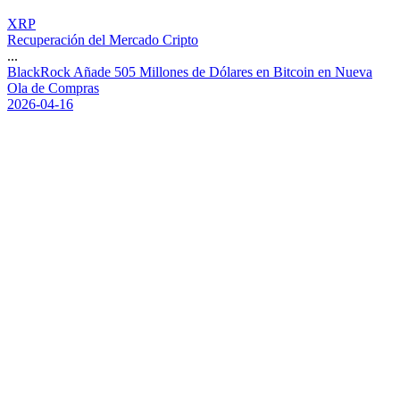
XRP
Recuperación del Mercado Cripto
...
B
l
a
c
k
R
o
c
k
A
ñ
a
d
e
5
0
5
M
i
l
l
o
n
e
s
d
e
D
ó
l
a
r
e
s
e
n
B
i
t
c
o
i
n
e
n
N
u
e
v
a
O
l
a
d
e
C
o
m
p
r
a
s
2026-04-16