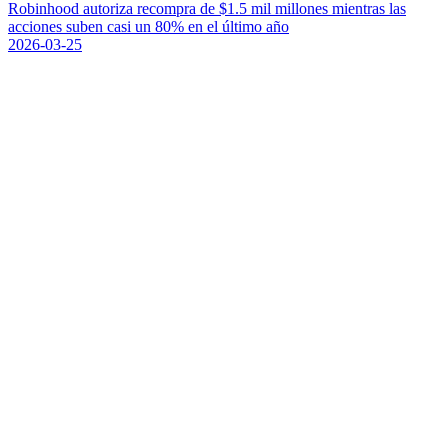
R
o
b
i
n
h
o
o
d
a
u
t
o
r
i
z
a
r
e
c
o
m
p
r
a
d
e
$
1
.
5
m
i
l
m
i
l
l
o
n
e
s
m
i
e
n
t
r
a
s
l
a
s
a
c
c
i
o
n
e
s
s
u
b
e
n
c
a
s
i
u
n
8
0
%
e
n
e
l
ú
l
t
i
m
o
a
ñ
o
2026-03-25