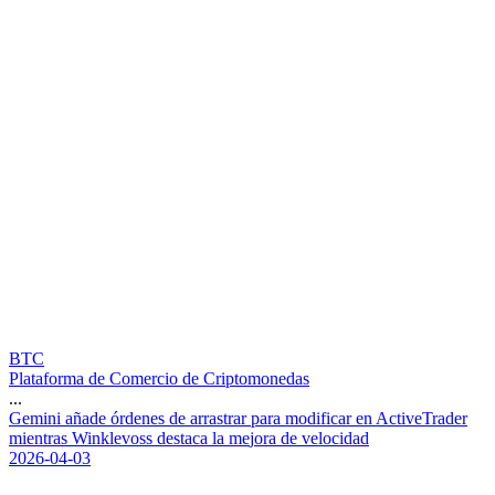
BTC
Plataforma de Comercio de Criptomonedas
...
G
e
m
i
n
i
a
ñ
a
d
e
ó
r
d
e
n
e
s
d
e
a
r
r
a
s
t
r
a
r
p
a
r
a
m
o
d
i
f
i
c
a
r
e
n
A
c
t
i
v
e
T
r
a
d
e
r
m
i
e
n
t
r
a
s
W
i
n
k
l
e
v
o
s
s
d
e
s
t
a
c
a
l
a
m
e
j
o
r
a
d
e
v
e
l
o
c
i
d
a
d
2026-04-03