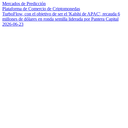
Mercados de Predicción
Plataforma de Comercio de Criptomonedas
T
u
r
b
o
F
l
o
w
,
c
o
n
e
l
o
b
j
e
t
i
v
o
d
e
s
e
r
e
l
'
K
a
l
s
h
i
d
e
A
P
A
C
'
,
r
e
c
a
u
d
a
6
m
i
l
l
o
n
e
s
d
e
d
ó
l
a
r
e
s
e
n
r
o
n
d
a
s
e
m
i
l
l
a
l
i
d
e
r
a
d
a
p
o
r
P
a
n
t
e
r
a
C
a
p
i
t
a
l
2026-06-23