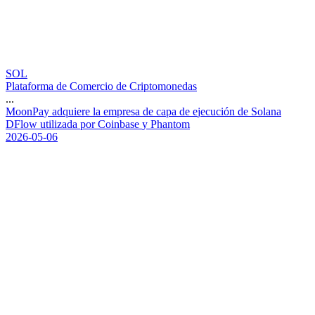
SOL
Plataforma de Comercio de Criptomonedas
...
M
o
o
n
P
a
y
a
d
q
u
i
e
r
e
l
a
e
m
p
r
e
s
a
d
e
c
a
p
a
d
e
e
j
e
c
u
c
i
ó
n
d
e
S
o
l
a
n
a
D
F
l
o
w
u
t
i
l
i
z
a
d
a
p
o
r
C
o
i
n
b
a
s
e
y
P
h
a
n
t
o
m
2026-05-06