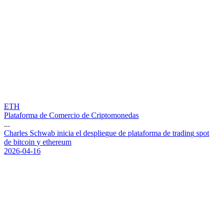
ETH
Plataforma de Comercio de Criptomonedas
...
C
h
a
r
l
e
s
S
c
h
w
a
b
i
n
i
c
i
a
e
l
d
e
s
p
l
i
e
g
u
e
d
e
p
l
a
t
a
f
o
r
m
a
d
e
t
r
a
d
i
n
g
s
p
o
t
d
e
b
i
t
c
o
i
n
y
e
t
h
e
r
e
u
m
2026-04-16