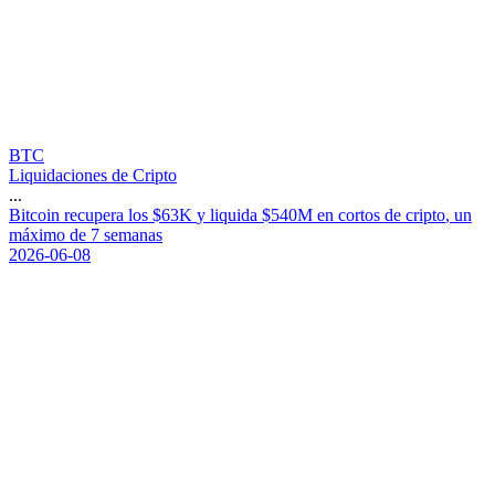
BTC
Liquidaciones de Cripto
...
B
i
t
c
o
i
n
r
e
c
u
p
e
r
a
l
o
s
$
6
3
K
y
l
i
q
u
i
d
a
$
5
4
0
M
e
n
c
o
r
t
o
s
d
e
c
r
i
p
t
o
,
u
n
m
á
x
i
m
o
d
e
7
s
e
m
a
n
a
s
2026-06-08