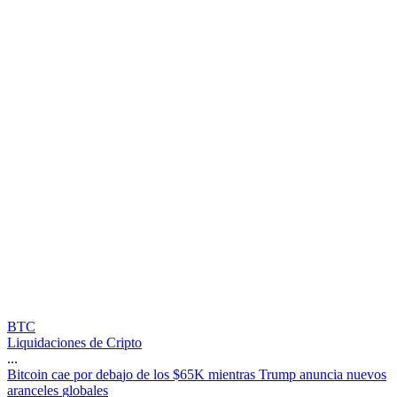
BTC
Liquidaciones de Cripto
...
B
i
t
c
o
i
n
c
a
e
p
o
r
d
e
b
a
j
o
d
e
l
o
s
$
6
5
K
m
i
e
n
t
r
a
s
T
r
u
m
p
a
n
u
n
c
i
a
n
u
e
v
o
s
a
r
a
n
c
e
l
e
s
g
l
o
b
a
l
e
s