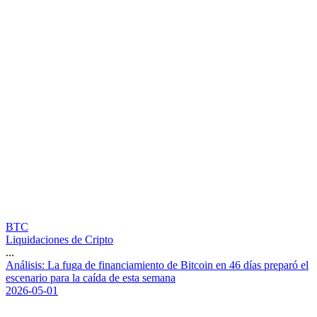
BTC
Liquidaciones de Cripto
...
A
n
á
l
i
s
i
s
:
L
a
f
u
g
a
d
e
f
i
n
a
n
c
i
a
m
i
e
n
t
o
d
e
B
i
t
c
o
i
n
e
n
4
6
d
í
a
s
p
r
e
p
a
r
ó
e
l
e
s
c
e
n
a
r
i
o
p
a
r
a
l
a
c
a
í
d
a
d
e
e
s
t
a
s
e
m
a
n
a
2026-05-01