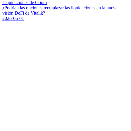
Liquidaciones de Cripto
¿
P
o
d
r
í
a
n
l
a
s
o
p
c
i
o
n
e
s
r
e
e
m
p
l
a
z
a
r
l
a
s
l
i
q
u
i
d
a
c
i
o
n
e
s
e
n
l
a
n
u
e
v
a
v
i
s
i
ó
n
D
e
F
i
d
e
V
i
t
a
l
i
k
?
2026-06-01