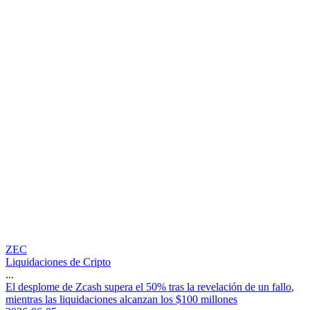
ZEC
Liquidaciones de Cripto
...
E
l
d
e
s
p
l
o
m
e
d
e
Z
c
a
s
h
s
u
p
e
r
a
e
l
5
0
%
t
r
a
s
l
a
r
e
v
e
l
a
c
i
ó
n
d
e
u
n
f
a
l
l
o
,
m
i
e
n
t
r
a
s
l
a
s
l
i
q
u
i
d
a
c
i
o
n
e
s
a
l
c
a
n
z
a
n
l
o
s
$
1
0
0
m
i
l
l
o
n
e
s