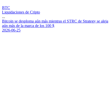
BTC
Liquidaciones de Cripto
...
B
i
t
c
o
i
n
s
e
d
e
s
p
l
o
m
a
a
ú
n
m
á
s
m
i
e
n
t
r
a
s
e
l
S
T
R
C
d
e
S
t
r
a
t
e
g
y
s
e
a
l
e
j
a
a
ú
n
m
á
s
d
e
l
a
m
a
r
c
a
d
e
l
o
s
1
0
0
$
2026-06-25