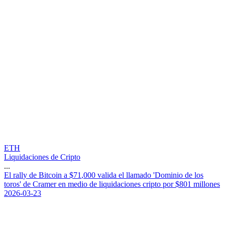
ETH
Liquidaciones de Cripto
...
E
l
r
a
l
l
y
d
e
B
i
t
c
o
i
n
a
$
7
1
,
0
0
0
v
a
l
i
d
a
e
l
l
l
a
m
a
d
o
'
D
o
m
i
n
i
o
d
e
l
o
s
t
o
r
o
s
'
d
e
C
r
a
m
e
r
e
n
m
e
d
i
o
d
e
l
i
q
u
i
d
a
c
i
o
n
e
s
c
r
i
p
t
o
p
o
r
$
8
0
1
m
i
l
l
o
n
e
s
2026-03-23