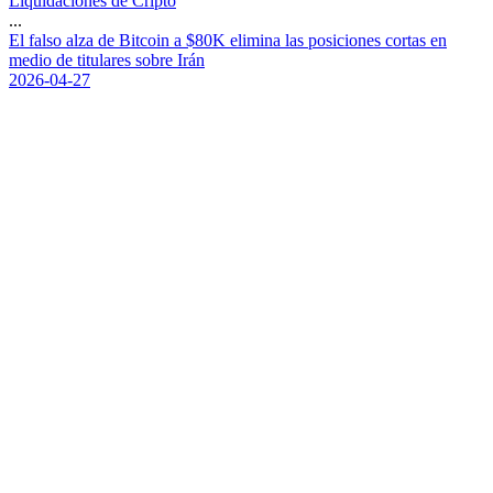
Liquidaciones de Cripto
...
E
l
f
a
l
s
o
a
l
z
a
d
e
B
i
t
c
o
i
n
a
$
8
0
K
e
l
i
m
i
n
a
l
a
s
p
o
s
i
c
i
o
n
e
s
c
o
r
t
a
s
e
n
m
e
d
i
o
d
e
t
i
t
u
l
a
r
e
s
s
o
b
r
e
I
r
á
n
2026-04-27