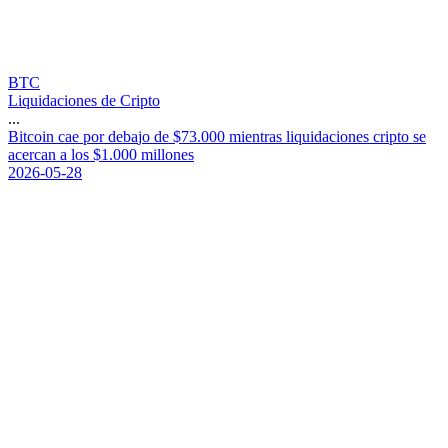
BTC
Liquidaciones de Cripto
...
B
i
t
c
o
i
n
c
a
e
p
o
r
d
e
b
a
j
o
d
e
$
7
3
.
0
0
0
m
i
e
n
t
r
a
s
l
i
q
u
i
d
a
c
i
o
n
e
s
c
r
i
p
t
o
s
e
a
c
e
r
c
a
n
a
l
o
s
$
1
.
0
0
0
m
i
l
l
o
n
e
s
2026-05-28