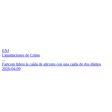
ENJ
Liquidaciones de Cripto
...
F
a
r
t
c
o
i
n
l
i
d
e
r
a
l
a
c
a
í
d
a
d
e
a
l
t
c
o
i
n
s
c
o
n
u
n
a
c
a
í
d
a
d
e
d
o
s
d
í
g
i
t
o
s
2026-04-09