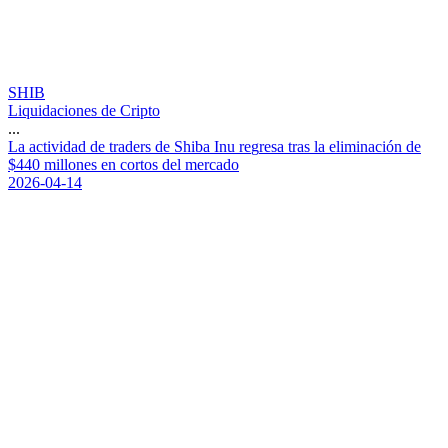
SHIB
Liquidaciones de Cripto
...
L
a
a
c
t
i
v
i
d
a
d
d
e
t
r
a
d
e
r
s
d
e
S
h
i
b
a
I
n
u
r
e
g
r
e
s
a
t
r
a
s
l
a
e
l
i
m
i
n
a
c
i
ó
n
d
e
$
4
4
0
m
i
l
l
o
n
e
s
e
n
c
o
r
t
o
s
d
e
l
m
e
r
c
a
d
o
2026-04-14