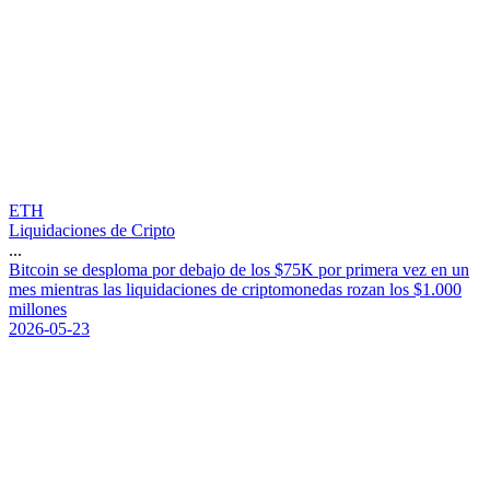
ETH
Liquidaciones de Cripto
...
B
i
t
c
o
i
n
s
e
d
e
s
p
l
o
m
a
p
o
r
d
e
b
a
j
o
d
e
l
o
s
$
7
5
K
p
o
r
p
r
i
m
e
r
a
v
e
z
e
n
u
n
m
e
s
m
i
e
n
t
r
a
s
l
a
s
l
i
q
u
i
d
a
c
i
o
n
e
s
d
e
c
r
i
p
t
o
m
o
n
e
d
a
s
r
o
z
a
n
l
o
s
$
1
.
0
0
0
m
i
l
l
o
n
e
s
2026-05-23