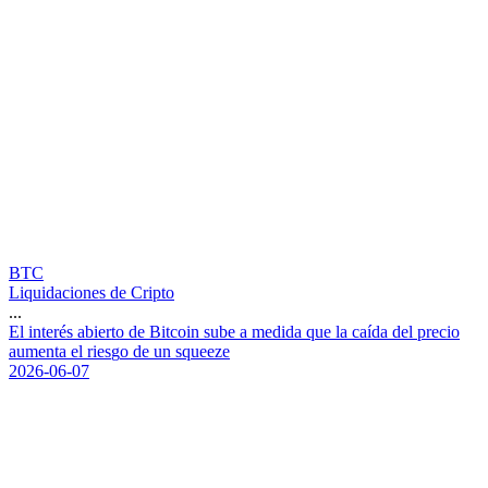
BTC
Liquidaciones de Cripto
...
E
l
i
n
t
e
r
é
s
a
b
i
e
r
t
o
d
e
B
i
t
c
o
i
n
s
u
b
e
a
m
e
d
i
d
a
q
u
e
l
a
c
a
í
d
a
d
e
l
p
r
e
c
i
o
a
u
m
e
n
t
a
e
l
r
i
e
s
g
o
d
e
u
n
s
q
u
e
e
z
e
2026-06-07