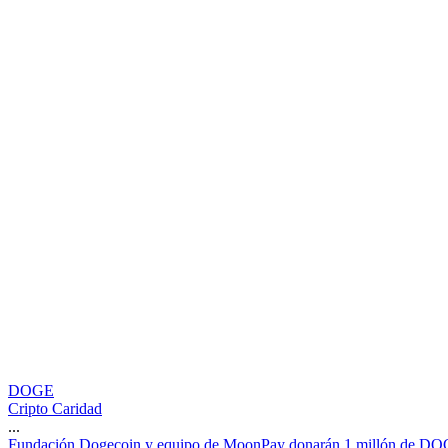
DOGE
Cripto Caridad
...
F
u
n
d
a
c
i
ó
n
D
o
g
e
c
o
i
n
y
e
q
u
i
p
o
d
e
M
o
o
n
P
a
y
d
o
n
a
r
á
n
1
m
i
l
l
ó
n
d
e
D
O