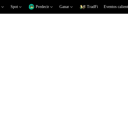
Spot
Predecir
Ganar
TradFi
Eventos calien