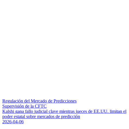
Regulación del Mercado de Predicciones
Supervisión de la CFTC
K
a
l
s
h
i
g
a
n
a
f
a
l
l
o
j
u
d
i
c
i
a
l
c
l
a
v
e
m
i
e
n
t
r
a
s
j
u
e
c
e
s
d
e
E
E
.
U
U
.
l
i
m
i
t
a
n
e
l
p
o
d
e
r
e
s
t
a
t
a
l
s
o
b
r
e
m
e
r
c
a
d
o
s
d
e
p
r
e
d
i
c
c
i
ó
n
2026-04-06