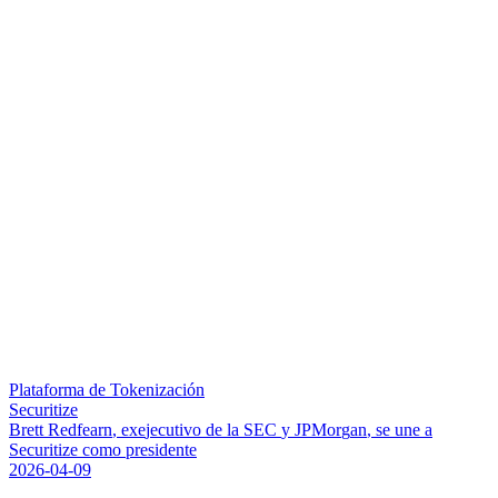
Plataforma de Tokenización
Securitize
B
r
e
t
t
R
e
d
f
e
a
r
n
,
e
x
e
j
e
c
u
t
i
v
o
d
e
l
a
S
E
C
y
J
P
M
o
r
g
a
n
,
s
e
u
n
e
a
S
e
c
u
r
i
t
i
z
e
c
o
m
o
p
r
e
s
i
d
e
n
t
e
2026-04-09