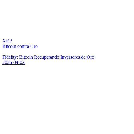
XRP
Bitcoin contra Oro
...
F
i
d
e
l
i
t
y
:
B
i
t
c
o
i
n
R
e
c
u
p
e
r
a
n
d
o
I
n
v
e
r
s
o
r
e
s
d
e
O
r
o
2026-04-03