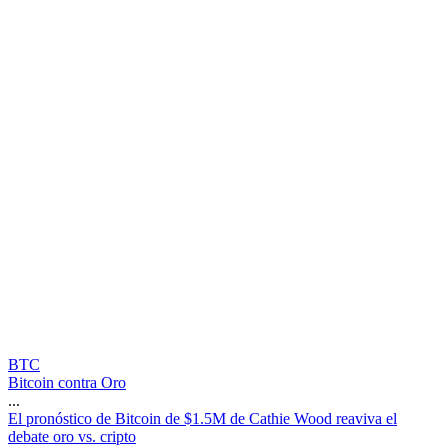
BTC
Bitcoin contra Oro
...
E
l
p
r
o
n
ó
s
t
i
c
o
d
e
B
i
t
c
o
i
n
d
e
$
1
.
5
M
d
e
C
a
t
h
i
e
W
o
o
d
r
e
a
v
i
v
a
e
l
d
e
b
a
t
e
o
r
o
v
s
.
c
r
i
p
t
o