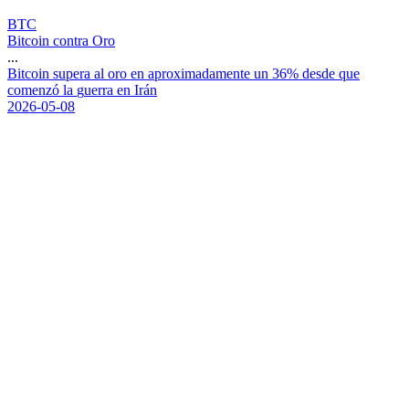
BTC
Bitcoin contra Oro
...
B
i
t
c
o
i
n
s
u
p
e
r
a
a
l
o
r
o
e
n
a
p
r
o
x
i
m
a
d
a
m
e
n
t
e
u
n
3
6
%
d
e
s
d
e
q
u
e
c
o
m
e
n
z
ó
l
a
g
u
e
r
r
a
e
n
I
r
á
n
2026-05-08