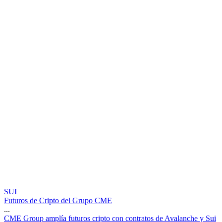
SUI
Futuros de Cripto del Grupo CME
...
C
M
E
G
r
o
u
p
a
m
p
l
í
a
f
u
t
u
r
o
s
c
r
i
p
t
o
c
o
n
c
o
n
t
r
a
t
o
s
d
e
A
v
a
l
a
n
c
h
e
y
S
u
i