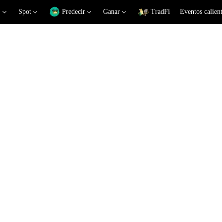
Spot
Predecir
Ganar
TradFi
Eventos calien