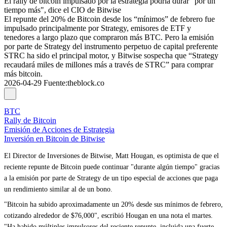
El rally de bitcoin impulsado por la estrategia podría durar "por un
tiempo más", dice el CIO de Bitwise
El repunte del 20% de Bitcoin desde los “mínimos” de febrero fue
impulsado principalmente por Strategy, emisores de ETF y
tenedores a largo plazo que compraron más BTC. Pero la emisión
por parte de Strategy del instrumento perpetuo de capital preferente
STRC ha sido el principal motor, y Bitwise sospecha que “Strategy
recaudará miles de millones más a través de STRC” para comprar
más bitcoin.
2026-04-29
Fuente
:
theblock.co
BTC
Rally de Bitcoin
Emisión de Acciones de Estrategia
Inversión en Bitcoin de Bitwise
El Director de Inversiones de Bitwise, Matt Hougan, es optimista de que el
reciente repunte de Bitcoin puede continuar "durante algún tiempo" gracias
a la emisión por parte de Strategy de un tipo especial de acciones que paga
un rendimiento similar al de un bono.
"Bitcoin ha subido aproximadamente un 20% desde sus mínimos de febrero,
cotizando alrededor de $76,000", escribió Hougan en una nota el martes.
"Ha habido múltiples impulsores del reciente repunte, incluida una fuerte