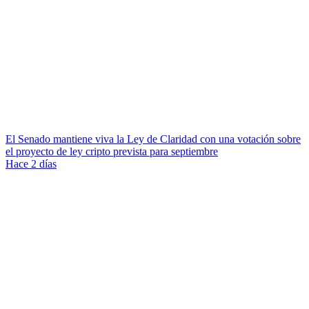
El Senado mantiene viva la Ley de Claridad con una votación sobre
el proyecto de ley cripto prevista para septiembre
Hace 2 días