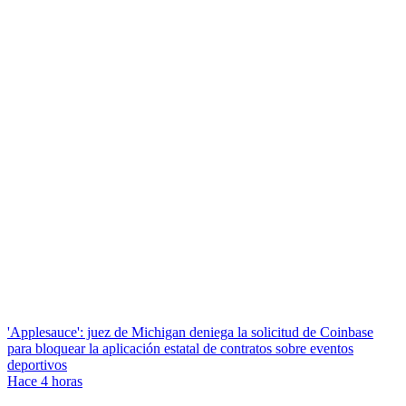
'Applesauce': juez de Michigan deniega la solicitud de Coinbase
para bloquear la aplicación estatal de contratos sobre eventos
deportivos
Hace 4 horas