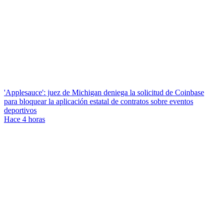
'Applesauce': juez de Michigan deniega la solicitud de Coinbase
para bloquear la aplicación estatal de contratos sobre eventos
deportivos
Hace 4 horas