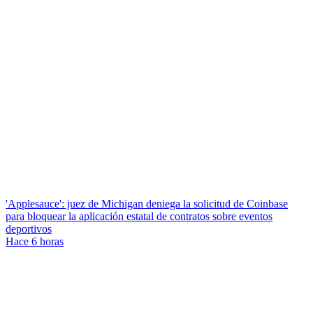
'Applesauce': juez de Michigan deniega la solicitud de Coinbase
para bloquear la aplicación estatal de contratos sobre eventos
deportivos
Hace 6 horas