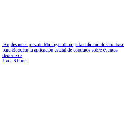
'Applesauce': juez de Michigan deniega la solicitud de Coinbase
para bloquear la aplicación estatal de contratos sobre eventos
deportivos
Hace 6 horas