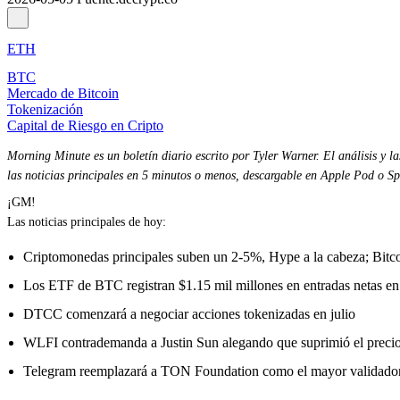
ETH
BTC
Mercado de Bitcoin
Tokenización
Capital de Riesgo en Cripto
Morning Minute es un boletín diario escrito por
Tyler Warner
. El análisis y 
las noticias principales en 5 minutos o menos, descargable en Apple Pod o Spo
¡GM!
Las noticias principales de hoy:
Criptomonedas principales suben un 2-5%, Hype a la cabeza; Bitc
Los ETF de BTC registran $1.15 mil millones en entradas netas en 
DTCC comenzará a negociar acciones tokenizadas en julio
WLFI contrademanda a Justin Sun alegando que suprimió el precio
Telegram reemplazará a TON Foundation como el mayor valida