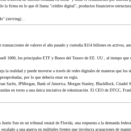
 la firma en lo que él llama "crédito digital", productos financieros estructur
o" (striving)...
 transacciones de valores el año pasado y custodia $114 billones en activos, an
sell 1000, los principales ETF y Bonos del Tesoro de EE. UU., al tiempo que co
eja la realidad y puede moverse a través de redes digitales de maneras que los
reaprobadas, por lo que debería estar en regla.
ldman Sachs, JPMorgan, Bank of America, Morgan Stanley, BlackRock, Citadel S
unidas en torno a una única iniciativa de tokenización. El CEO de DTCC, Frank 
Justin Sun en un tribunal estatal de Florida, una respuesta a la demanda fede
scalado a una guerra en múltiples frentes que involucra acusaciones de manipu