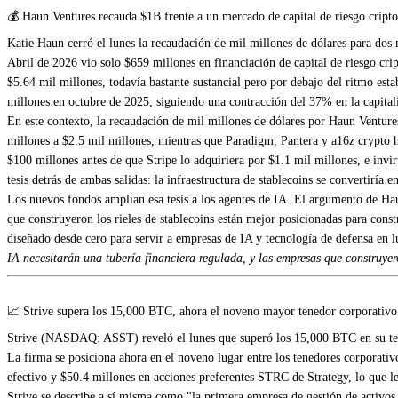
💰 Haun Ventures recauda $1B frente a un mercado de capital de riesgo cript
Katie Haun cerró el lunes la recaudación de mil millones de dólares para dos 
Abril de 2026 vio solo $659 millones en financiación de capital de riesgo cr
$5.64 mil millones, todavía bastante sustancial pero por debajo del ritmo es
millones en octubre de 2025, siguiendo una contracción del 37% en la capital
En este contexto, la recaudación de mil millones de dólares por Haun Venture
millones a $2.5 mil millones, mientras que Paradigm, Pantera y a16z crypto h
$100 millones antes de que Stripe lo adquiriera por $1.1 mil millones, e inv
tesis detrás de ambas salidas: la infraestructura de stablecoins se convertiría 
Los nuevos fondos amplían esa tesis a los agentes de IA. El argumento de Haun
que construyeron los rieles de stablecoins están mejor posicionadas para con
diseñado desde cero para servir a empresas de IA y tecnología de defensa en
IA necesitarán una tubería financiera regulada, y las empresas que construyer
📈 Strive supera los 15,000 BTC, ahora el noveno mayor tenedor corporativo
Strive (NASDAQ: ASST) reveló el lunes que superó los 15,000 BTC en su tes
La firma se posiciona ahora en el noveno lugar entre los tenedores corporati
efectivo y $50.4 millones en acciones preferentes STRC de Strategy, lo que le
Strive se describe a sí misma como "la primera empresa de gestión de activos 