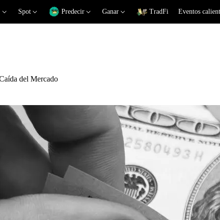
Spot
Predecir
Ganar
TradFi
Eventos calien
 Caída del Mercado