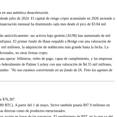
a en una auténtica desaceleración.
desde julio de 2024. El capital de riesgo cripto acumulado en 2026 asciende a
 financiación mensual ha disminuido cada mes desde el pico de $3.84 mil
cido anticíclicamente: sus activos bajo gestión (AUM) han aumentado de mil
confianza. El primer fondo de Haun respaldó a Bridge con una valoración de
mil millones, la adquisición de stablecoins más grande hasta la fecha. La
icionales, no otras firmas cripto.
ra operar: billeteras, rieles de pago, capas de cumplimiento, y las empresas
ado federalmente de Palmer Luckey con una valoración de $4.35 mil millones,
 rumbo:
"No nos estamos convirtiendo en un fondo de IA. Pero los agentes de
e $76,307.
389 BTC). A partir del 1 de mayo, Strive también poseía $97.9 millones en
ias directas como de productos estructurados.
por acción en lugar de las ganancias. El rendimiento de BTC en lo que va del