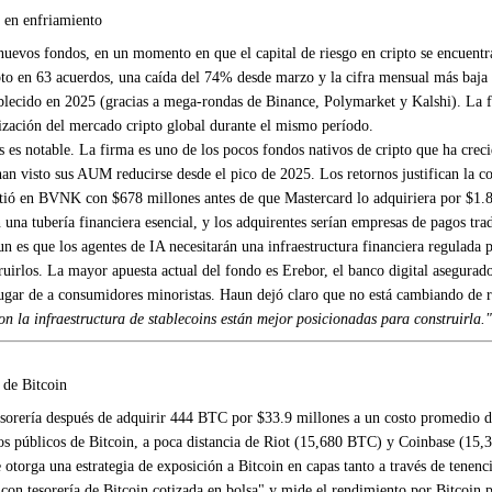
o en enfriamiento
nuevos fondos, en un momento en que el capital de riesgo en cripto se encuentr
ipto en 63 acuerdos, una caída del 74% desde marzo y la cifra mensual más baja 
tablecido en 2025 (gracias a mega-rondas de Binance, Polymarket y Kalshi). La
ización del mercado cripto global durante el mismo período.
s es notable. La firma es uno de los pocos fondos nativos de cripto que ha cre
an visto sus AUM reducirse desde el pico de 2025. Los retornos justifican la 
irtió en BVNK con $678 millones antes de que Mastercard lo adquiriera por $1.8 
en una tubería financiera esencial, y los adquirentes serían empresas de pagos trad
 es que los agentes de IA necesitarán una infraestructura financiera regulada pa
struirlos. La mayor apuesta actual del fondo es Erebor, el banco digital asegur
 lugar de a consumidores minoristas. Haun dejó claro que no está cambiando de
on la infraestructura de stablecoins están mejor posicionadas para construirla."
 de Bitcoin
orería después de adquirir 444 BTC por $33.9 millones a un costo promedio d
vos públicos de Bitcoin, a poca distancia de Riot (15,680 BTC) y Coinbase (15,
 otorga una estrategia de exposición a Bitcoin en capas tanto a través de tenenc
con tesorería de Bitcoin cotizada en bolsa" y mide el rendimiento por Bitcoin 