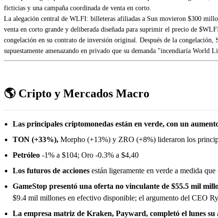
ficticias y una campaña coordinada de venta en corto.
La alegación central de WLFI: billeteras afiliadas a Sun movieron $300 mil
venta en corto grande y deliberada diseñada para suprimir el precio de $WLF
congelación en su contrato de inversión original. Después de la congelación, 
supuestamente amenazando en privado que su demanda "incendiaría World Libe
🌎 Cripto y Mercados Macro
Las principales criptomonedas están en verde, con un aument
TON (+33%),
Morpho (+13%) y ZRO (+8%) lideraron los princip
Petróleo
-1% a $104; Oro -0.3% a $4,40
Los futuros de acciones
están ligeramente en verde a medida que 
GameStop presentó una oferta no vinculante de $55.5 mil mill
$9.4 mil millones en efectivo disponible; el argumento del CEO Ry
La empresa matriz de Kraken, Payward, completó el lunes su a