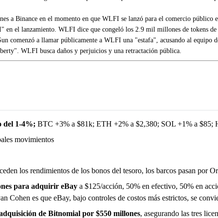
lones a Binance en el momento en que WLFI se lanzó para el comercio público 
I" en el lanzamiento. WLFI dice que congeló los 2.9 mil millones de tokens d
Sun comenzó a llamar públicamente a WLFI una "estafa", acusando al equipo de in
rty". WLFI busca daños y perjuicios y una retractación pública.
o del 1-4%;
BTC +3% a $81k; ETH +2% a $2,380; SOL +1% a $85; 
ales movimientos
ceden los rendimientos de los bonos del tesoro, los barcos pasan por 
ones para adquirir eBay
a $125/acción, 50% en efectivo, 50% en acc
an Cohen es que eBay, bajo controles de costos más estrictos, se conv
dquisición de Bitnomial por $550 millones
, asegurando las tres li