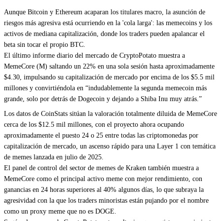
Aunque Bitcoin y Ethereum acaparan los titulares macro, la asunción de
riesgos más agresiva está ocurriendo en la 'cola larga': las memecoins y los
activos de mediana capitalización, donde los traders pueden apalancar el
beta sin tocar el propio BTC.
El último informe diario del mercado de CryptoPotato muestra a
MemeCore (M) saltando un 22% en una sola sesión hasta aproximadamente
$4.30, impulsando su capitalización de mercado por encima de los $5.5 mil
millones y convirtiéndola en “indudablemente la segunda memecoin más
grande, solo por detrás de Dogecoin y dejando a Shiba Inu muy atrás.”
Los datos de CoinStats sitúan la valoración totalmente diluida de MemeCore
cerca de los $12.5 mil millones, con el proyecto ahora ocupando
aproximadamente el puesto 24 o 25 entre todas las criptomonedas por
capitalización de mercado, un ascenso rápido para una Layer 1 con temática
de memes lanzada en julio de 2025.
El panel de control del sector de memes de Kraken también muestra a
MemeCore como el principal activo meme con mejor rendimiento, con
ganancias en 24 horas superiores al 40% algunos días, lo que subraya la
agresividad con la que los traders minoristas están pujando por el nombre
como un proxy meme que no es DOGE.