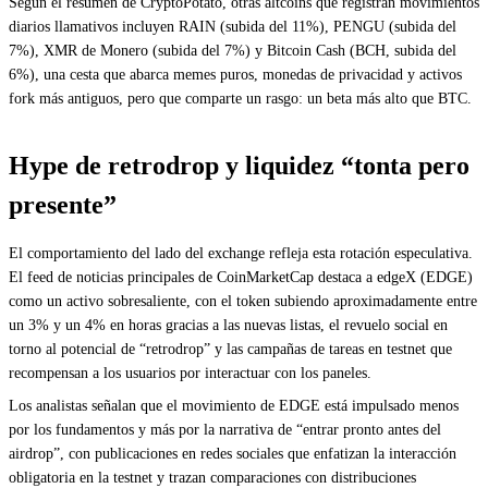
Según el resumen de CryptoPotato, otras altcoins que registran movimientos
diarios llamativos incluyen RAIN (subida del 11%), PENGU (subida del
7%), XMR de Monero (subida del 7%) y Bitcoin Cash (BCH, subida del
6%), una cesta que abarca memes puros, monedas de privacidad y activos
fork más antiguos, pero que comparte un rasgo: un beta más alto que BTC.
Hype de retrodrop y liquidez “tonta pero
presente”
El comportamiento del lado del exchange refleja esta rotación especulativa.
El feed de noticias principales de CoinMarketCap destaca a edgeX (EDGE)
como un activo sobresaliente, con el token subiendo aproximadamente entre
un 3% y un 4% en horas gracias a las nuevas listas, el revuelo social en
torno al potencial de “retrodrop” y las campañas de tareas en testnet que
recompensan a los usuarios por interactuar con los paneles.
Los analistas señalan que el movimiento de EDGE está impulsado menos
por los fundamentos y más por la narrativa de “entrar pronto antes del
airdrop”, con publicaciones en redes sociales que enfatizan la interacción
obligatoria en la testnet y trazan comparaciones con distribuciones