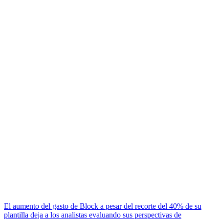
El aumento del gasto de Block a pesar del recorte del 40% de su
plantilla deja a los analistas evaluando sus perspectivas de