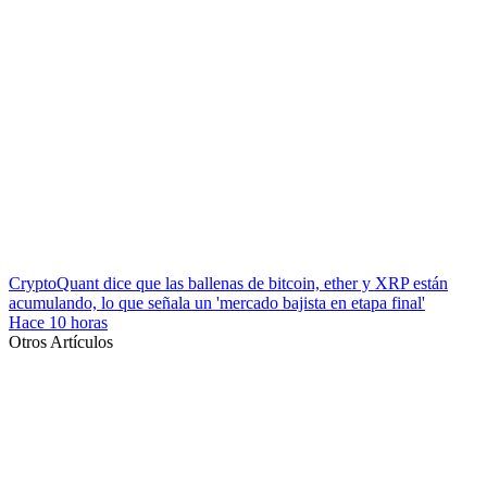
CryptoQuant dice que las ballenas de bitcoin, ether y XRP están
acumulando, lo que señala un 'mercado bajista en etapa final'
Hace 10 horas
Otros Artículos