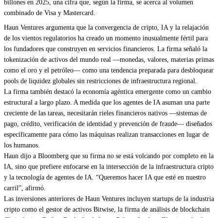
billones en 2025, una cifra que, según la firma, se acerca al volumen
combinado de Visa y Mastercard.
Haun Ventures argumenta que la convergencia de cripto, IA y la relajación
de los vientos regulatorios ha creado un momento inusualmente fértil para
los fundadores que construyen en servicios financieros. La firma señaló la
tokenización de activos del mundo real —monedas, valores, materias primas
como el oro y el petróleo— como una tendencia preparada para desbloquear
pools de liquidez globales sin restricciones de infraestructura regional.
La firma también destacó la economía agéntica emergente como un cambio
estructural a largo plazo. A medida que los agentes de IA asuman una parte
creciente de las tareas, necesitarán rieles financieros nativos —sistemas de
pago, crédito, verificación de identidad y prevención de fraude— diseñados
específicamente para cómo las máquinas realizan transacciones en lugar de
los humanos.
Haun dijo a
Bloomberg
que su firma no se está volcando por completo en la
IA, sino que prefiere enfocarse en la intersección de la infraestructura cripto
y la tecnología de agentes de IA. “Queremos hacer IA que esté en nuestro
carril”, afirmó.
Las inversiones anteriores de Haun Ventures incluyen startups de la industria
cripto como el gestor de activos Bitwise, la firma de análisis de blockchain