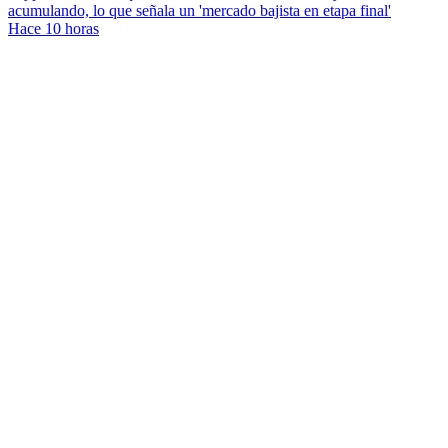
acumulando, lo que señala un 'mercado bajista en etapa final'
Hace 10 horas