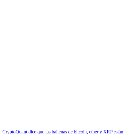
CryptoQuant dice que las ballenas de bitcoin, ether y XRP están