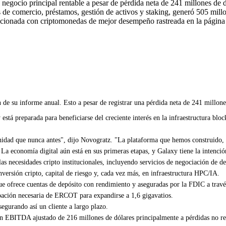
egocio principal rentable a pesar de pérdida neta de 241 millones de 
s de comercio, préstamos, gestión de activos y staking, generó 505 mil
lacionada con criptomonedas de mejor desempeño rastreada en la página
 de su informe anual. Esto a pesar de registrar una pérdida neta de 241 millone
 preparada para beneficiarse del creciente interés en la infraestructura block
.
dad que nunca antes", dijo Novogratz. "La plataforma que hemos construido, que
La economía digital aún está en sus primeras etapas, y Galaxy tiene la intenció
s necesidades cripto institucionales, incluyendo servicios de negociación de de
nversión cripto, capital de riesgo y, cada vez más, en infraestructura HPC/IA.
ue ofrece cuentas de depósito con rendimiento y aseguradas por la FDIC a trav
robación necesaria de ERCOT para expandirse a 1,6 gigavatios.
gurando así un cliente a largo plazo.
n EBITDA ajustado de 216 millones de dólares principalmente a pérdidas no reali