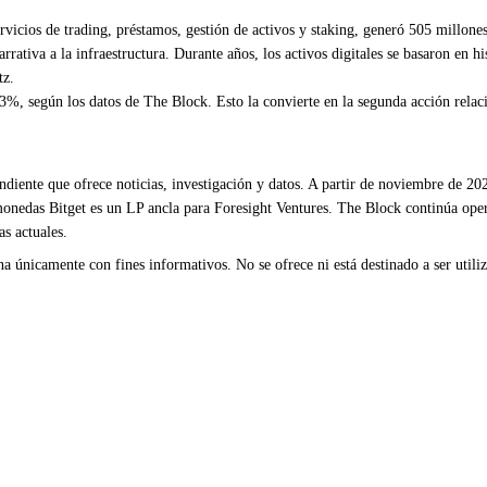
ervicios de trading, préstamos, gestión de activos y staking, generó 505 millones
ativa a la infraestructura. Durante años, los activos digitales se basaron en his
tz.
%, según los datos de The Block. Esto la convierte en la segunda acción relac
iente que ofrece noticias, investigación y datos. A partir de noviembre de 202
omonedas Bitget es un LP ancla para Foresight Ventures. The Block continúa op
as actuales.
 únicamente con fines informativos. No se ofrece ni está destinado a ser utiliza