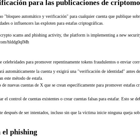
ificación para las publicaciones de cripto
mo "bloqueo automático y verificación" para cualquier cuenta que publique sob
dades o influencers las exploten para estafas criptográficas.
n crypto scams and phishing activity, the platform is implementing a new securit
r.com/hlddg0qlMh
de celebridades para promover repentinamente tokens fraudulentos o enviar corr
rá automáticamente la cuenta y exigirá una "verificación de identidad" antes de
n este método de estafa.
o de nuevas cuentas de X que se crean específicamente para promover estafas cr
 el control de cuentas existentes o crear cuentas falsas para estafar. Esto se d
nte después de ser intentados, incluso sin que la víctima inicie ninguna queja s
 el phishing