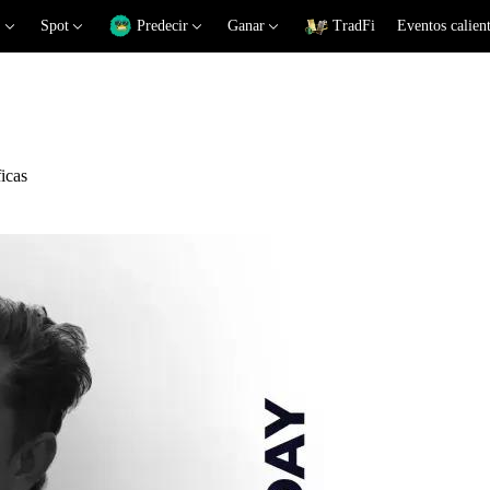
Spot
Predecir
Ganar
TradFi
Eventos calien
icas