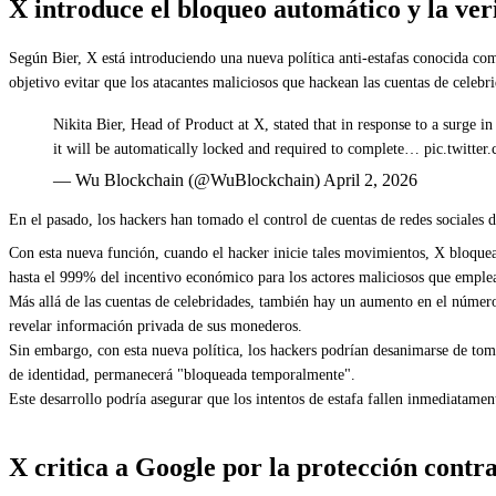
X introduce el bloqueo automático y la ver
Según Bier, X está introduciendo una nueva política anti-estafas conocida co
objetivo evitar que los atacantes maliciosos que hackean las cuentas de celebri
Nikita Bier, Head of Product at X, stated that in response to a surge i
it will be automatically locked and required to complete… pic.twitte
— Wu Blockchain (@WuBlockchain) April 2, 2026
En el pasado, los hackers han tomado el control de cuentas de redes sociales 
Con esta nueva función, cuando el hacker inicie tales movimientos, X bloquea
hasta el 999% del incentivo económico para los actores maliciosos que emplea
Más allá de las cuentas de celebridades, también hay un aumento en el númer
revelar información privada de sus monederos.
Sin embargo, con esta nueva política, los hackers podrían desanimarse de tomar
de identidad, permanecerá "bloqueada temporalmente".
Este desarrollo podría asegurar que los intentos de estafa fallen inmediatame
X critica a Google por la protección contra