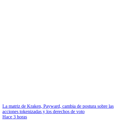
La matriz de Kraken, Payward, cambia de postura sobre las
acciones tokenizadas y los derechos de voto
Hace 3 horas