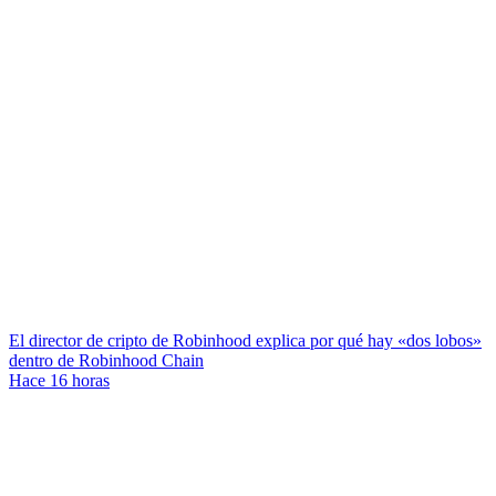
El director de cripto de Robinhood explica por qué hay «dos lobos»
dentro de Robinhood Chain
Hace 16 horas