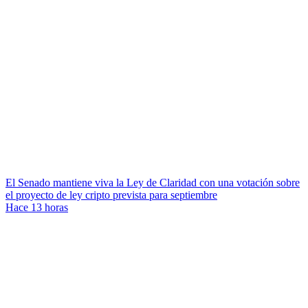
El Senado mantiene viva la Ley de Claridad con una votación sobre
el proyecto de ley cripto prevista para septiembre
Hace 13 horas