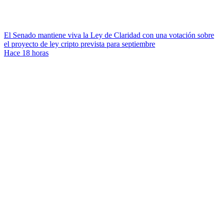
El Senado mantiene viva la Ley de Claridad con una votación sobre
el proyecto de ley cripto prevista para septiembre
Hace 18 horas