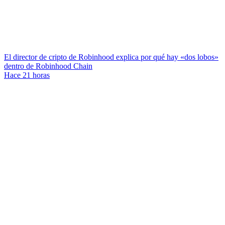
El director de cripto de Robinhood explica por qué hay «dos lobos»
dentro de Robinhood Chain
Hace 21 horas