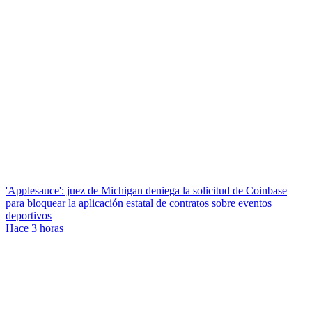
'Applesauce': juez de Michigan deniega la solicitud de Coinbase
para bloquear la aplicación estatal de contratos sobre eventos
deportivos
Hace 3 horas