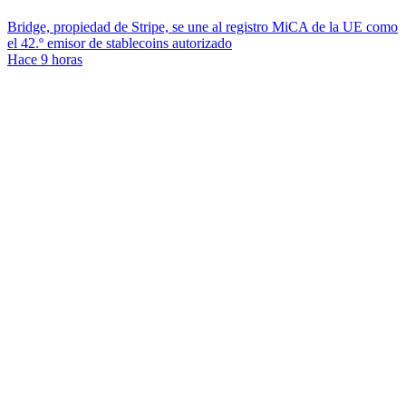
Bridge, propiedad de Stripe, se une al registro MiCA de la UE como
el 42.º emisor de stablecoins autorizado
Hace 9 horas