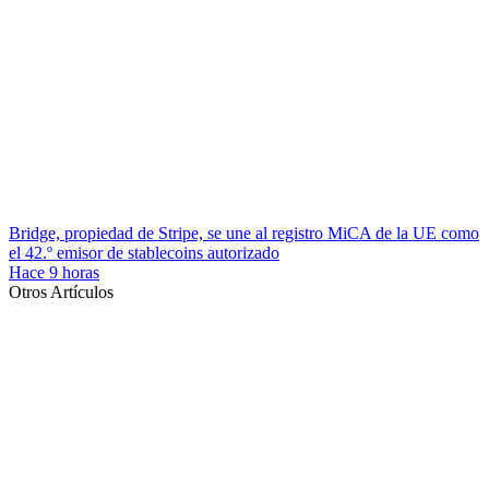
Bridge, propiedad de Stripe, se une al registro MiCA de la UE como
el 42.º emisor de stablecoins autorizado
Hace 9 horas
Otros Artículos