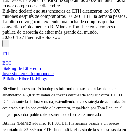
Las reservas de ether de BitMine superan los 5.078 millones tras la
mayor compra desde diciembre
BitMine declaró que sus tenencias de ETH alcanzaron los 5.078
millones después de comprar otros 101,901 ETH la semana pasada.
La última divulgación extiende una racha de compras que ha
convertido rápidamente a BitMine de Tom Lee en la empresa
pública de tesorería de ether más grande del mundo.
2026-04-27
Fuente
:
theblock.co
ETH
BTC
Staking de Ethereum
Inversión en Criptomonedas
BitMine Ether Holdings
BitMine Immersion Technologies informó que sus tenencias de ether
ascendieron a 5,078 millones de tokens después de adquirir otros 101.901
ETH durante la última semana, extendiendo una estrategia de acumulación
acelerada que ha convertido a la empresa, respaldada por Tom Lee, en el
mayor poseedor público de tesorería de ether en el mercado.
Bitmine (BMNR) adquirió 101.901 ETH la semana pasada a un precio
reportado de $2.369 por ETH, lo que sitúa el gasto de la semana pasada en