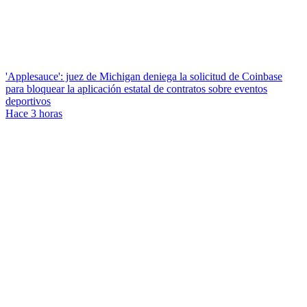
'Applesauce': juez de Michigan deniega la solicitud de Coinbase
para bloquear la aplicación estatal de contratos sobre eventos
deportivos
Hace 3 horas