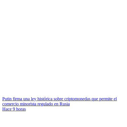
Putin firma una ley histórica sobre criptomonedas que permite el
comercio minorista regulado en Rusia
Hace 9 horas