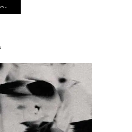
tes
o