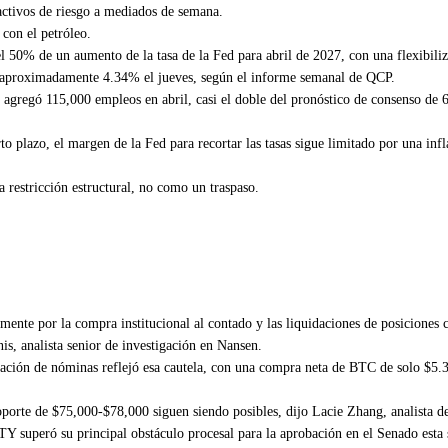
activos de riesgo a mediados de semana.
con el petróleo.
 50% de un aumento de la tasa de la Fed para abril de 2027, con una flexibili
 a aproximadamente 4.34% el jueves, según el informe semanal de QCP.
agregó 115,000 empleos en abril, casi el doble del pronóstico de consenso de 62
rto plazo, el margen de la Fed para recortar las tasas sigue limitado por una in
 restricción estructural, no como un traspaso.
ente por la compra institucional al contado y las liquidaciones de posiciones co
s, analista senior de investigación en Nansen.
icación de nóminas reflejó esa cautela, con una compra neta de BTC de solo $5.
soporte de $75,000-$78,000 siguen siendo posibles, dijo Lacie Zhang, analista de
TY superó su principal obstáculo procesal para la aprobación en el Senado es