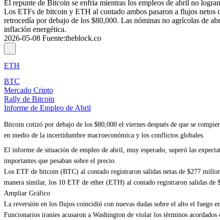
El repunte de Bitcoin se enfría mientras los empleos de abril no logra
Los ETFs de bitcoin y ETH al contado ambos pasaron a flujos netos de 
retrocedía por debajo de los $80,000. Las nóminas no agrícolas de abri
inflación energética.
2026-05-08
Fuente
:
theblock.co
ETH
BTC
Mercado Cripto
Rally de Bitcoin
Informe de Empleo de Abril
Bitcoin cotizó por debajo de los $80,000 el viernes después de que se rompie
en medio de la incertidumbre macroeconómica y los conflictos globales.
El informe de situación de empleo de abril, muy esperado, superó las expect
importantes que pesaban sobre el precio.
Los ETF de bitcoin (BTC) al contado registraron salidas netas de $277 millon
manera similar, los 10 ETF de ether (ETH) al contado registraron salidas de $
Ampliar Gráfico
La reversión en los flujos coincidió con nuevas dudas sobre el alto el fueg
Funcionarios iraníes acusaron a Washington de violar los términos acordados d