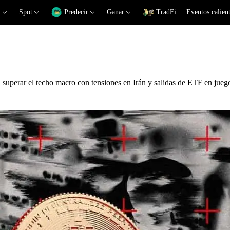
Spot
Predecir
Ganar
TradFi
Eventos calien
n superar el techo macro con tensiones en Irán y salidas de ETF en jueg