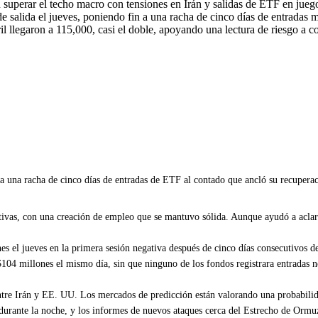
n superar el techo macro con tensiones en Irán y salidas de ETF en jueg
salida el jueves, poniendo fin a una racha de cinco días de entradas mi
l llegaron a 115,000, casi el doble, apoyando una lectura de riesgo a co
ra una racha de cinco días de entradas de ETF al contado que ancló su recupera
ativas, con una creación de empleo que se mantuvo sólida. Aunque ayudó a acla
es el jueves en la primera sesión negativa después de cinco días consecutivos
104 millones el mismo día, sin que ninguno de los fondos registrara entradas n
o entre Irán y EE. UU. Los mercados de predicción están valorando una probab
urante la noche, y los informes de nuevos ataques cerca del Estrecho de Ormuz 