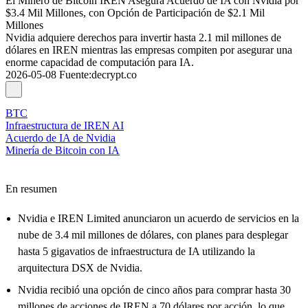
El Minero de Bitcoin IREN Asegura Acuerdo de IA con Nvidia por
$3.4 Mil Millones, con Opción de Participación de $2.1 Mil
Millones
Nvidia adquiere derechos para invertir hasta 2.1 mil millones de
dólares en IREN mientras las empresas compiten por asegurar una
enorme capacidad de computación para IA.
2026-05-08
Fuente
:
decrypt.co
BTC
Infraestructura de IREN AI
Acuerdo de IA de Nvidia
Minería de Bitcoin con IA
En resumen
Nvidia e IREN Limited anunciaron un acuerdo de servicios en la
nube de 3.4 mil millones de dólares, con planes para desplegar
hasta 5 gigavatios de infraestructura de IA utilizando la
arquitectura DSX de Nvidia.
Nvidia recibió una opción de cinco años para comprar hasta 30
millones de acciones de IREN a 70 dólares por acción, lo que