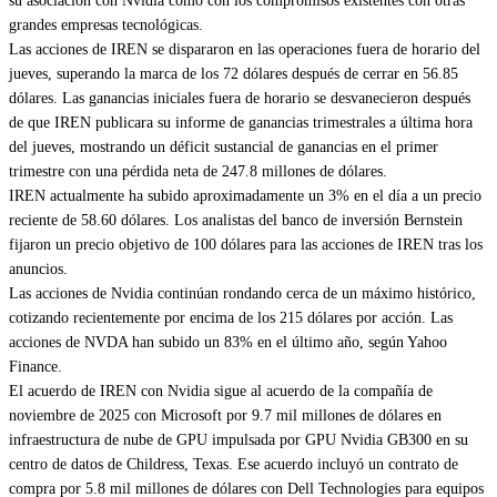
su asociación con Nvidia como con los compromisos existentes con otras
grandes empresas tecnológicas.
Las acciones de IREN se dispararon en las operaciones fuera de horario del
jueves, superando la marca de los 72 dólares después de cerrar en 56.85
dólares. Las ganancias iniciales fuera de horario se desvanecieron después
de que IREN publicara su informe de ganancias trimestrales a última hora
del jueves, mostrando un déficit sustancial de ganancias en el primer
trimestre con una pérdida neta de 247.8 millones de dólares.
IREN actualmente ha subido aproximadamente un 3% en el día a un precio
reciente de 58.60 dólares. Los analistas del banco de inversión Bernstein
fijaron un precio objetivo de 100 dólares para las acciones de IREN tras los
anuncios.
Las acciones de Nvidia continúan rondando cerca de un máximo histórico,
cotizando recientemente por encima de los 215 dólares por acción. Las
acciones de NVDA han subido un 83% en el último año, según
Yahoo
Finance
.
El acuerdo de IREN con Nvidia sigue al acuerdo de la compañía de
noviembre de 2025 con Microsoft por 9.7 mil millones de dólares en
infraestructura de nube de GPU impulsada por GPU Nvidia GB300 en su
centro de datos de Childress, Texas. Ese acuerdo incluyó un contrato de
compra por 5.8 mil millones de dólares con Dell Technologies para equipos