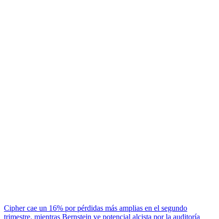
Cipher cae un 16% por pérdidas más amplias en el segundo
trimestre, mientras Bernstein ve potencial alcista por la auditoría